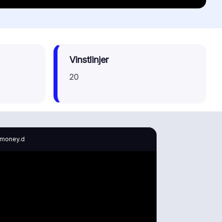
Vinstlinjer
20
l money.d