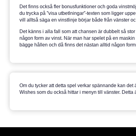
Det finns också fler bonusfunktioner och goda vinstmöjl
du trycka på ”visa utbetlningar”-texten som ligger up
vill alltså säga en vinstlinje börjar både från vänster 
Det känns i alla fall som att chansen är dubbelt så st
någon form av vinst. När man har spelet på en maskin m
bägge hållen och då finns det nästan alltid någon form a
Om du tycker att detta spel verkar spännande kan det 
Wishes som du också hittar i menyn till vänster. Detta 