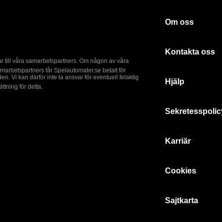
Om oss
Kontakta oss
ar till våra samarbetspartners. Om någon av våra
marbetspartners får Spelautomater.se betalt för
. Vi kan därför inte ta ansvar för eventuell felaktig
Hjälp
sättning för detta.
Sekretesspolic
Karriär
Cookies
Sajtkarta