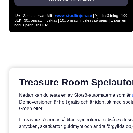
www.stodlinjen.se
18+ | Spela ansvarsfullt -
| Min. insättning - 100
SEK | 30x omsättningskrav | 10x omsättningskrav på spins | Enbart en
bonus per hushåll/IP
Treasure Room Spelaut
Nedan kan du testa en av Slots3-automaterna som är
Demoversionen är helt gratis och är identisk med spel
Green eller
I Treasure Room är så klart symbolerna också exklusiv
smycken, skattkartor, guldmynt och andra förgyllda obj