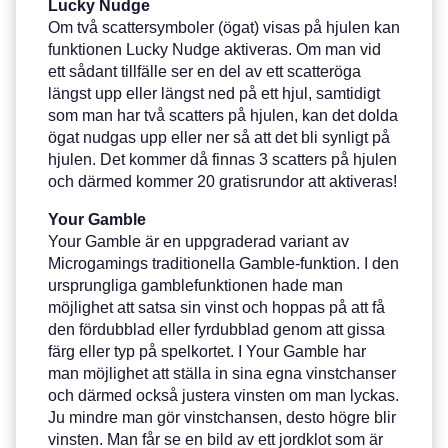
Lucky Nudge
Om två scattersymboler (ögat) visas på hjulen kan
funktionen Lucky Nudge aktiveras. Om man vid
ett sådant tillfälle ser en del av ett scatteröga
längst upp eller längst ned på ett hjul, samtidigt
som man har två scatters på hjulen, kan det dolda
ögat nudgas upp eller ner så att det bli synligt på
hjulen. Det kommer då finnas 3 scatters på hjulen
och därmed kommer 20 gratisrundor att aktiveras!
Your Gamble
Your Gamble är en uppgraderad variant av
Microgamings traditionella Gamble-funktion. I den
ursprungliga gamblefunktionen hade man
möjlighet att satsa sin vinst och hoppas på att få
den fördubblad eller fyrdubblad genom att gissa
färg eller typ på spelkortet. I Your Gamble har
man möjlighet att ställa in sina egna vinstchanser
och därmed också justera vinsten om man lyckas.
Ju mindre man gör vinstchansen, desto högre blir
vinsten. Man får se en bild av ett jordklot som är