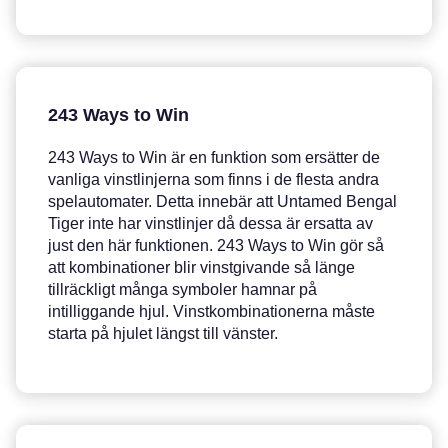
243 Ways to Win
243 Ways to Win är en funktion som ersätter de
vanliga vinstlinjerna som finns i de flesta andra
spelautomater. Detta innebär att Untamed Bengal
Tiger inte har vinstlinjer då dessa är ersatta av
just den här funktionen. 243 Ways to Win gör så
att kombinationer blir vinstgivande så länge
tillräckligt många symboler hamnar på
intilliggande hjul. Vinstkombinationerna måste
starta på hjulet längst till vänster.