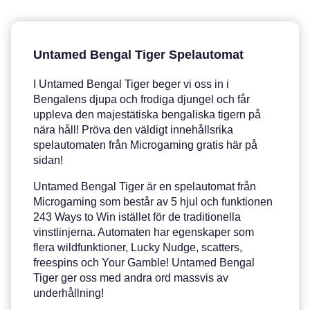
Untamed Bengal Tiger Spelautomat
I Untamed Bengal Tiger beger vi oss in i
Bengalens djupa och frodiga djungel och får
uppleva den majestätiska bengaliska tigern på
nära håll! Pröva den väldigt innehållsrika
spelautomaten från Microgaming gratis här på
sidan!
Untamed Bengal Tiger är en spelautomat från
Microgaming som består av 5 hjul och funktionen
243 Ways to Win istället för de traditionella
vinstlinjerna. Automaten har egenskaper som
flera wildfunktioner, Lucky Nudge, scatters,
freespins och Your Gamble! Untamed Bengal
Tiger ger oss med andra ord massvis av
underhållning!