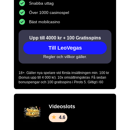
Snabba uttag
Över 1000 casinospel
Bäst mobilcasino
Upp till 4000 kr + 100 Gratisspins
Till LeoVegas
Regler och villkor gäller.
18+. Gäller nya spelare vid första insättningen min. 100 kr
(bonus upp till 4 000 kr). 10x omsättningskrav. Få sedan
bonuspengar och 100 gratisspins i Pirots 5. Giltigt i 60
dagar. Regler & villkor gäller. Regler & villkor gäller.
www.stodlinjen.se
www.spelpaus.se
-
. Spela
ansvarsfullt.
Videoslots
4.6