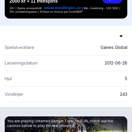
2000 kr + 11 freespins
www.stodlinjen.se
18+ | Spela ansvarsfullt -
| Min. insättning - 100 SEK |
35x omsättningskrav | Enbart en bonus per hushåll/IP
Spelutvecklare
Games Global
Lanseringsdatum
2012-06-28
Hjul
5
Vinstlinjer
243
You are playing Untamed Bengal Tiger for FUN, check out the
casinos below to play for real money.d