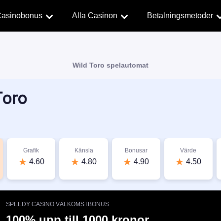
asinobonus
Alla Casinon
Betalningsmetoder
Wild Toro spelautomat
Toro
Grafik
Känsla
Bonusar
Värde
4.60
4.80
4.90
4.50
SPEEDY CASINO VÄLKOMSTBONUS
100% upp till 1000 kronor