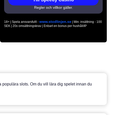
Regler och villkor gäller.
www.stodlinjen.se
18+ | Spela ansvarsfullt -
| Min. insättning - 100
SEK | 20x omsättningskrav | Enbart en bonus per hushåll/IP
populära slots. Om du vill lära dig spelet innan du