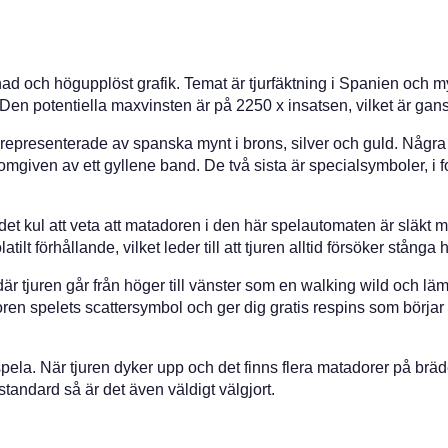
d och högupplöst grafik. Temat är tjurfäktning i Spanien och myck
eg. Den potentiella maxvinsten är på 2250 x insatsen, vilket är ga
representerade av spanska mynt i brons, silver och guld. Några 
mgiven av ett gyllene band. De två sista är specialsymboler, i fo
det kul att veta att matadoren i den här spelautomaten är släkt 
ilt förhållande, vilket leder till att tjuren alltid försöker stång
är tjuren går från höger till vänster som en walking wild och lä
n spelets scattersymbol och ger dig gratis respins som börjar n
spela. När tjuren dyker upp och det finns flera matadorer på bräd
 standard så är det även väldigt välgjort.