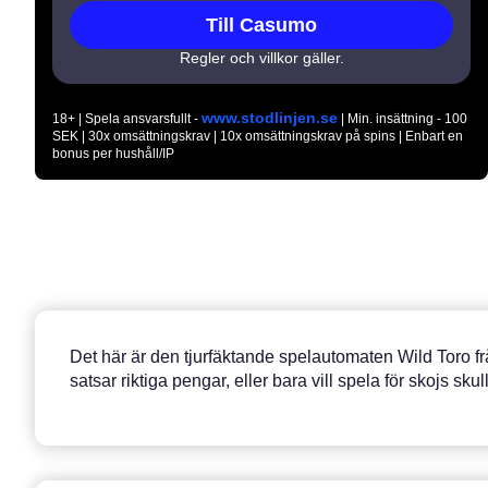
Till Casumo
Regler och villkor gäller.
www.stodlinjen.se
18+ | Spela ansvarsfullt -
| Min. insättning - 100
SEK | 30x omsättningskrav | 10x omsättningskrav på spins | Enbart en
bonus per hushåll/IP
Det här är den tjurfäktande spelautomaten Wild Toro fr
satsar riktiga pengar, eller bara vill spela för skojs sku