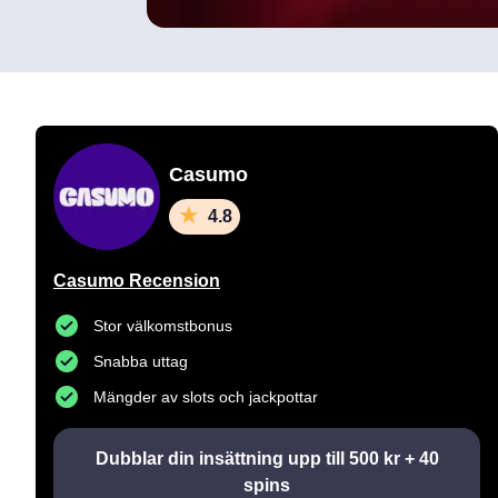
Casumo
4.8
Casumo Recension
Stor välkomstbonus
Snabba uttag
Mängder av slots och jackpottar
Dubblar din insättning upp till 500 kr + 40
spins