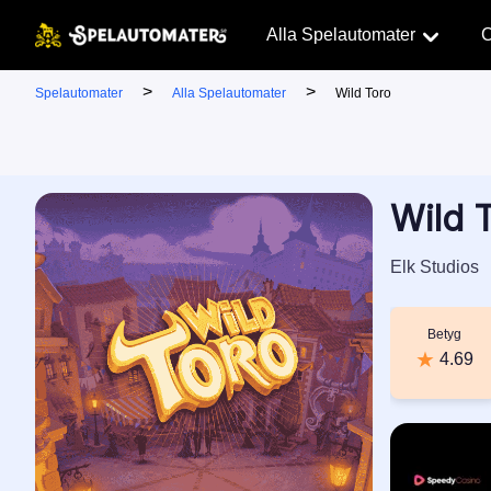
Alla Spelautomater
C
>
>
Spelautomater
Alla Spelautomater
Wild Toro
Wild 
Elk Studios
Betyg
4.69