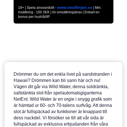
www.stodlinjen.se
18+ | Spela ansvarsfullt -
| Min.
insättning - 100 SEK | 0x omsättningskrav | Enbart en
bonus per hushåll/IP
Drömmer du om det enkla livet på sandstranden i
Hawaii? Drömmen kan bli sann här och nu!
Vägen dit går via Wild Water, denna soldränkta,
saltstänkta slot från spelautomatsgiganterna
NetEnt. Wild Water är en orgie i snygg grafik som
är hämtad ur 60- och 70-talens surfvåg. Att denna
slot är fullspäckad av funktioner är knappast till
dess nackdel. Vi försöker se till att vår sida är
fullspäckad av exklusiva erbjudanden från våra