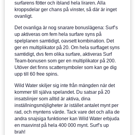
surfarens fötter och ibland hela liraren. Alla
kroppsdelar ger chans på vinster, så där är inget
ovanligt.
Det ovanliga är nog snarare bonuslägena: Surf’s
up aktiveras om fem hela surfare syns på
spelplanen samtidigt, oavsett kombination. Det
ger en multiplikator på 20. Om hela surflaget syns
samtidigt, dvs fem olika surfare, aktiveras Surf
Team-bonusen som ger en multiplikator på 200.
Utöver det finns scattersymboler som kan ge dig
upp till 60 free spins.
Wild Water skiljer sig inte från mängden när det
kommer till själva spelandet. Du satsar på 20
insatslinjer som alltid är aktiva, dina
inställningsmöjligheter är istället antalet mynt per
rad, och myntens värde. Tack vare det och alla de
andra snajsiga funktioner kan Wild Water erbjuda
en maxvinst på hela 400 000 mynt. Surf’s up
brah!