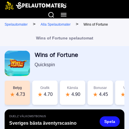
>
>
Spelautomater
Alla Spelautomater
Wins of Fortune
Wins of Fortune spelautomat
Wins of Fortune
Quickspin
Betyg
Grafik
Känsla
Bonusar
Vär
4.73
4.70
4.90
4.45
4
DUELZ VÄLKOMSTBONUS
Spela
Sveriges bästa äventyrscasino