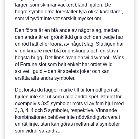
färger, som skimrar vackert bland hjulen. De
högre symbolerna föreställer fyra olika karaktärer,
som vi tyvärr inte vet särskilt mycket om.
Den första är en blå ande av något slag, medan
den andra är en grönklädd gris och den tredje har
en röd hatt eller krona av något slag. Slutligen har
vi en krigare med blå ögonskugga och en stav i
högsta hugg. Det finns även en wildsymbol i Wins
of Fortune slot som helt enkelt har ordet Wild
skrivet i guld – den är spelets joker och kan
ersätta alla andra symboler.
Det första du lägger märke till är förmodligen att
hjulen inte ser ut som i alla andra spel. Istället för
exempelvis 3×5 symboler möts vi av fem hjul med
3, 3, 4, 4 och 5 symboler, respektive. Vinnande
kombinationer behöver inte nödvändigtvis vara i
en rät linje, utan kan göras mellan alla symboler
som vidrör varandra.