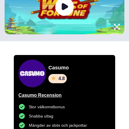
Casumo
4.8
Casumo Recension
Stor välkomstbonus
Snabba uttag
Mängder av slots och jackpottar