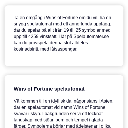
Ta en omgång i Wins of Fortune om du vill ha en
snygg spelautomat med ett annorlunda upplägg,
där du spelar på allt från 19 till 25 symboler med
upp till 4259 vinstsätt. Här på Spelautomater.se
kan du provspela denna slot alldeles
kostnadsfritt, med låtsaspengar.
Wins of Fortune spelautomat
Välkommen till en idyllisk dal någonstans i Asien,
där en spelautomat vid namn Wins of Fortune
svävar i skyn. I bakgrunden ser vi ett tecknat
landskap med sjöar, berg och tempel i glada
färger. Symbolerna börjar med ädelstenar i olika