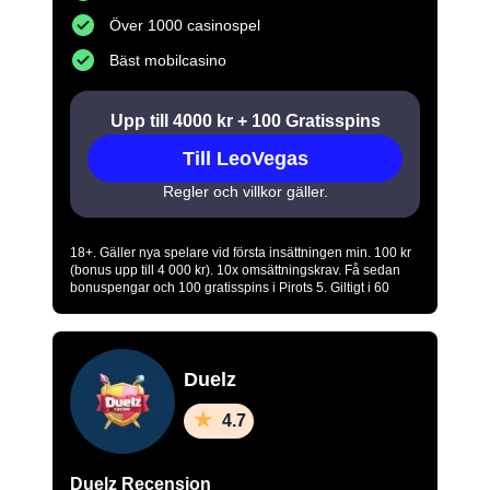
Över 1000 casinospel
Bäst mobilcasino
Upp till 4000 kr + 100 Gratisspins
Till LeoVegas
Regler och villkor gäller.
18+. Gäller nya spelare vid första insättningen min. 100 kr
(bonus upp till 4 000 kr). 10x omsättningskrav. Få sedan
bonuspengar och 100 gratisspins i Pirots 5. Giltigt i 60
dagar. Regler & villkor gäller. Regler & villkor gäller.
www.stodlinjen.se
www.spelpaus.se
-
. Spela
ansvarsfullt.
Duelz
4.7
Duelz Recension