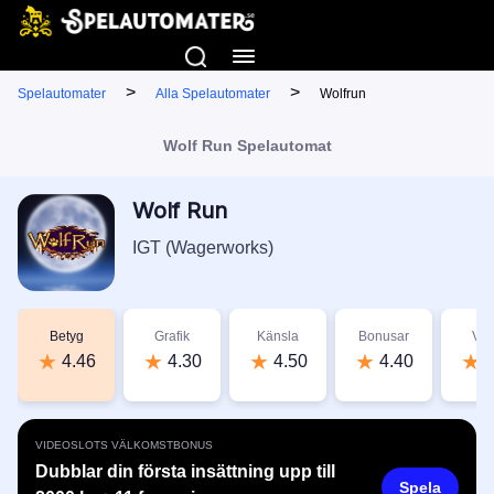
>
>
Spelautomater
Alla Spelautomater
Wolfrun
Wolf Run Spelautomat
Wolf Run
IGT (Wagerworks)
Betyg
Grafik
Känsla
Bonusar
Vär
4.46
4.30
4.50
4.40
4
VIDEOSLOTS VÄLKOMSTBONUS
Dubblar din första insättning upp till
Spela