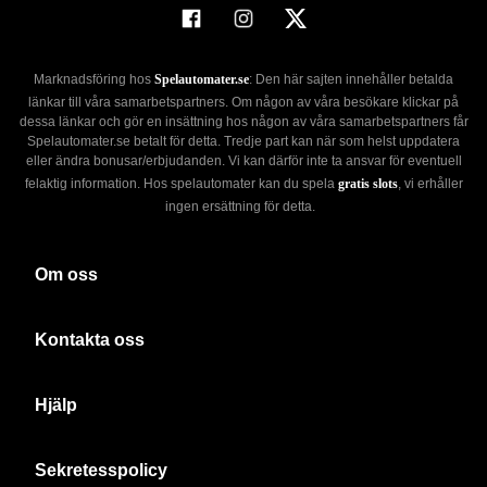
Marknadsföring hos
Spelautomater.se
: Den här sajten innehåller betalda
länkar till våra samarbetspartners. Om någon av våra besökare klickar på
dessa länkar och gör en insättning hos någon av våra samarbetspartners får
Spelautomater.se betalt för detta. Tredje part kan när som helst uppdatera
eller ändra bonusar/erbjudanden. Vi kan därför inte ta ansvar för eventuell
felaktig information. Hos spelautomater kan du spela
gratis slots
, vi erhåller
ingen ersättning för detta.
Om oss
Kontakta oss
Hjälp
Sekretesspolicy