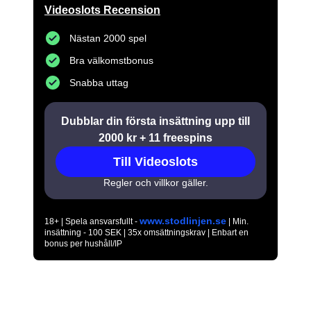
Videoslots Recension
Nästan 2000 spel
Bra välkomstbonus
Snabba uttag
Dubblar din första insättning upp till
2000 kr + 11 freespins
Till Videoslots
Regler och villkor gäller.
www.stodlinjen.se
18+ | Spela ansvarsfullt -
| Min.
insättning - 100 SEK | 35x omsättningskrav | Enbart en
bonus per hushåll/IP