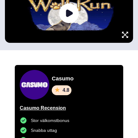
Casumo
4.8
Casumo Recension
Stor välkomstbonus
Snabba uttag