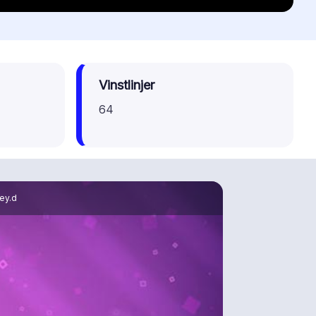
Vinstlinjer
64
ney.d