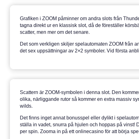
Grafiken i ZOOM påminner om andra slots från Thunder
tagna direkt ur en klassisk slot, då de föreställer körs
scatter, men mer om det senare.
Det som verkligen skiljer spelautomaten ZOOM från andra
det sex uppsättningar av 2×2 symboler. Vid första anbli
Scattern är ZOOM-symbolen i denna slot. Den kommer at
olika, närliggande rutor så kommer en extra massiv sy
wilds.
Det finns inget annat bonusspel eller dylikt i spelaut
ställa in vadet, snurra på hjulen och hoppas på vinst! De
per spin. Zooma in på ett onlinecasino för att börja spe