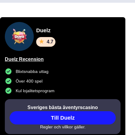
Duelz
4.7
Duelz Recension
Blixtsnabba uttag
Över 400 spel
Kul lojalitetsprogram
Sveriges bästa äventyrscasino
Till Duelz
Regler och villkor gäller.