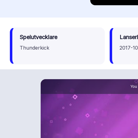
Spelutvecklare
Lanser
Thunderkick
2017-1
You 