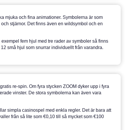
ika mjuka och fina animationer. Symbolerna är som
uor och stjärnor. Det finns även en wildsymbol och en
ll exempel fem hjul med tre rader av symboler så finns
 12 små hjul som snurrar individuellt från varandra.
ratis re-spin. Om fyra stycken ZOOM dyker upp i fyra
nterade vinster. De stora symbolerna kan även vara
lar simpla casinospel med enkla regler. Det är bara att
rvaller från så lite som €0,10 till så mycket som €100