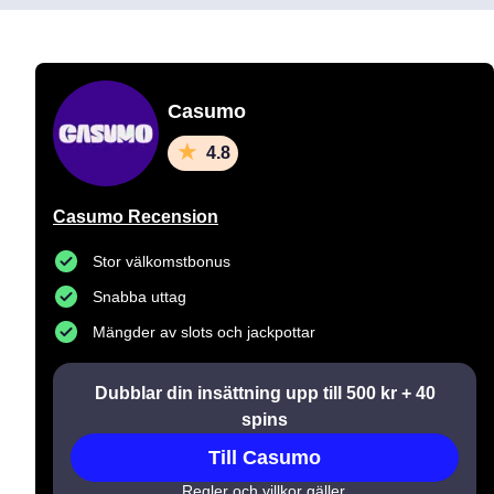
Casumo
4.8
Casumo Recension
Stor välkomstbonus
Snabba uttag
Mängder av slots och jackpottar
Dubblar din insättning upp till 500 kr + 40
spins
Till Casumo
Regler och villkor gäller.