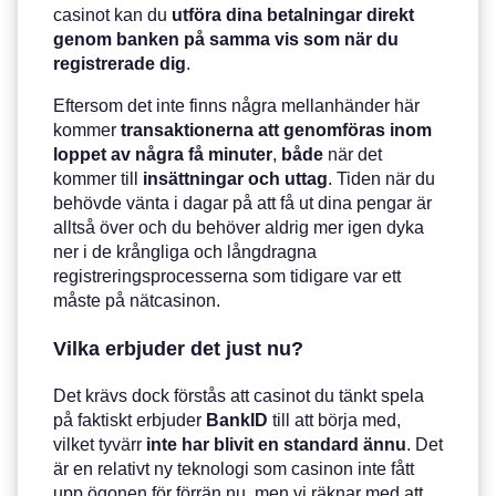
casinot kan du
utföra dina betalningar direkt
genom banken på samma vis som när du
registrerade dig
.
Eftersom det inte finns några mellanhänder här
kommer
transaktionerna att genomföras inom
loppet av några få minuter
,
både
när det
kommer till
insättningar
och
uttag
. Tiden när du
behövde vänta i dagar på att få ut dina pengar är
alltså över och du behöver aldrig mer igen dyka
ner i de krångliga och långdragna
registreringsprocesserna som tidigare var ett
måste på nätcasinon.
Vilka erbjuder det just nu?
Det krävs dock förstås att casinot du tänkt spela
på faktiskt erbjuder
BankID
till att börja med,
vilket tyvärr
inte har blivit en standard ännu
. Det
är en relativt ny teknologi som casinon inte fått
upp ögonen för förrän nu, men vi räknar med att