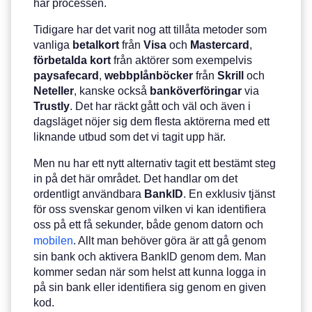
här processen.
Tidigare har det varit nog att tillåta metoder som
vanliga
betalkort
från
Visa
och
Mastercard
,
förbetalda
kort
från aktörer som exempelvis
paysafecard
,
webbplånböcker
från
Skrill
och
Neteller
, kanske också
banköverföringar
via
Trustly
. Det har räckt gått och väl och även i
dagsläget nöjer sig dem flesta aktörerna med ett
liknande utbud som det vi tagit upp här.
Men nu har ett nytt alternativ tagit ett bestämt steg
in på det här området. Det handlar om det
ordentligt användbara
BankID
. En exklusiv tjänst
för oss svenskar genom vilken vi kan identifiera
oss på ett få sekunder, både genom datorn och
mobilen
. Allt man behöver göra är att gå genom
sin bank och aktivera BankID genom dem. Man
kommer sedan när som helst att kunna logga in
på sin bank eller identifiera sig genom en given
kod.