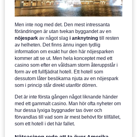
Men inte nog med det. Den mest intressanta
förändringen är utan tvekan byggandet av en
nöjespark
av något slag
i anknytning
till resten
av helheten. Det finns ännu ingen tydlig
information om exakt hur den här nöjesparken
kommer att se ut. Men hela konceptet med ett
casino som efter en våldsam storm återuppstår i
form av ett fullfjädrat hotell. Ett hotell som
dessutom låter besökarna njuta av en nöjespark
som i princip står direkt utanför dörren.
Det är inte första gången något liknande händer
med ett gammalt casino. Man hör ofta nyheter om
hur dessa lyxiga byggnader tas över och
förvandlas till vad som är mest behövt för tillfället,
som ett hotell i det här fallet.
Nätcasinon redo att ta över Amerika