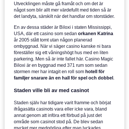
Utvecklingen måste gå framåt och om det är
något som blir allt mer värdefullt med tiden så är
det landyta, särskilt när det handlar om storstäder.
En av dessa städer är Biloxi i staten Mississippi,
USA, där ett casino som sedan
orkanen
Katrina
år 2005 stått tomt utan någon planerad
ombyggnad. När vi säger casino kanske ni bara
föreställer sig ett våningshögt hus med en liten
parkering. Men så är inte fallet här. Casino Magic
Biloxi är en byggnad med 371 rum som sedan
stormen mer har intagit en roll som
hotell för
familjer snarare än en hall för spel och dobbel
.
Staden ville bli av med casinot
Staden själv har tidigare varit framme och börjat
ifrågasätta casinots vara eller icke vara, bland
annat genom att införa ett förbud på just det
område som casinot stod på. De blev sedan
mycket mer medgörliga efter man lyckades