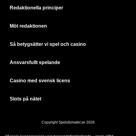
Redaktionella principer
Möt redaktionen
Så betygsätter vi spel och casino
Ansvarsfullt spelande
Casino med svensk licens
Slots på nätet
Copyright Spelutomater.se 2026