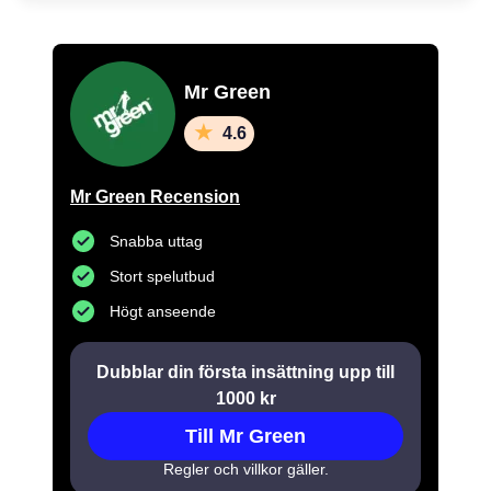
Mr Green
4.6
Mr Green Recension
Snabba uttag
Stort spelutbud
Högt anseende
Dubblar din första insättning upp till
1000 kr
Till Mr Green
Regler och villkor gäller.