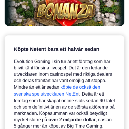
Köpte Netent bara ett halvår sedan
Evolution Gaming i sin tur är ett företag som har
blivit känt för sina livespel. Det är den ledande
utvecklaren inom casinospel med riktiga dealers
och deras framfart har varit omöjlig att stoppa.
Mindre än ett år sedan
köpte de också den
svenska spelutvecklaren NetEn
t. Detta är ett
företag som har skapat online slots sedan 90-talet
och som definitivt är en av de största aktörerna på
marknaden. Köpesumman var också betydligt
mycket större på
över 2 miljarder dollar
, nästan
5 gånger mer än köpet av Big Time Gaming.