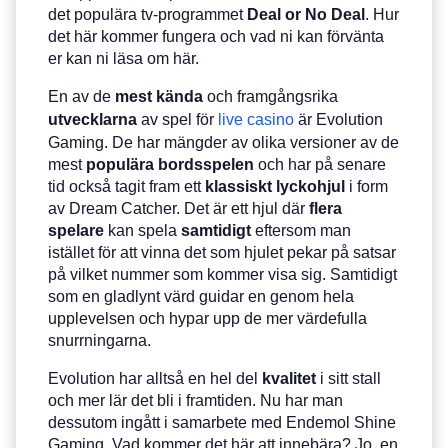
det populära tv-programmet
Deal or No Deal
. Hur
det här kommer fungera och vad ni kan förvänta
er kan ni läsa om här.
En av de
mest
kända
och framgångsrika
utvecklarna
av spel för
live casino
är Evolution
Gaming. De har mängder av olika versioner av de
mest
populära
bordsspelen
och har på senare
tid också tagit fram ett
klassiskt
lyckohjul
i form
av Dream Catcher. Det är ett hjul där
flera
spelare
kan spela
samtidigt
eftersom man
istället för att vinna det som hjulet pekar på satsar
på vilket nummer som kommer visa sig. Samtidigt
som en gladlynt värd guidar en genom hela
upplevelsen och hypar upp de mer värdefulla
snurrningarna.
Evolution har alltså en hel del
kvalitet
i sitt stall
och mer lär det bli i framtiden. Nu har man
dessutom ingått i samarbete med Endemol Shine
Gaming. Vad kommer det här att innebära? Jo, en