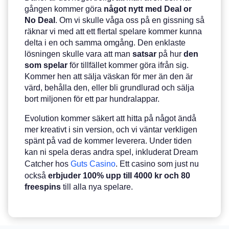
gången kommer göra
något
nytt
med
Deal or
No Deal
. Om vi skulle våga oss på en gissning så
räknar vi med att ett flertal spelare kommer kunna
delta i en och samma omgång. Den enklaste
lösningen skulle vara att man
satsar
på hur
den
som
spelar
för tillfället kommer göra ifrån sig.
Kommer hen att sälja väskan för mer än den är
värd, behålla den, eller bli grundlurad och sälja
bort miljonen för ett par hundralappar.
Evolution kommer säkert att hitta på något ändå
mer kreativt i sin version, och vi väntar verkligen
spänt på vad de kommer leverera. Under tiden
kan ni spela deras andra spel, inkluderat Dream
Catcher hos
Guts Casino
. Ett casino som just nu
också
erbjuder 100% upp till 4000 kr och 80
freespins
till alla nya spelare.