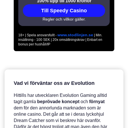
100% upp till 1000 kronor
Till Speedy Casino
Regler och villkor gäller.
www.stodlinjen.se
18+ | Spela ansvarsfullt -
| Min.
insättning - 100 SEK | 20x omsättningskrav | Enbart en
bonus per hushåll/IP
Vad vi förväntar oss av Evolution
Hittills har utvecklaren Evolution Gaming alltid
tagit gamla
beprövade
koncept
och
förnyat
dem för den annorlunda marknaden som är
online casino. Det går att se i deras lyckohjul
Dream Catcher som vi beskrev här ovanför.
Därför är det högst troligt att man även den här