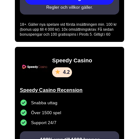
Regler och villkor gäller.
18+. Gäller nya spelare vid första insättningen min. 100 kr
(bonus upp till 4 000 kr). 10x omsättningskrav. Få sedan
bonuspengar och 100 gratisspins i Pirots 5. Giltigt i 60
dagar. Regler & villkor gäller. Regler & villkor gäller.
www.stodlinjen.se
www.spelpaus.se
-
. Spela
ansvarsfullt.
Speedy Casino
4.2
Speedy Casino Recension
Snabba uttag
Över 1500 spel
Support 24/7