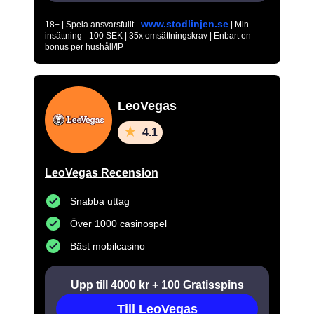
www.stodlinjen.se
18+ | Spela ansvarsfullt -
| Min.
insättning - 100 SEK | 35x omsättningskrav | Enbart en
bonus per hushåll/IP
LeoVegas
4.1
LeoVegas Recension
Snabba uttag
Över 1000 casinospel
Bäst mobilcasino
Upp till 4000 kr + 100 Gratisspins
Till LeoVegas