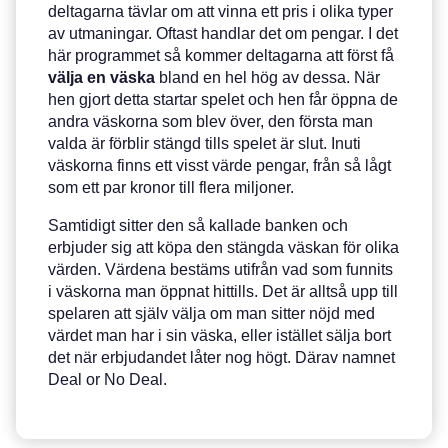
deltagarna tävlar om att vinna ett pris i olika typer
av utmaningar. Oftast handlar det om pengar. I det
här programmet så kommer deltagarna att först få
välja
en
väska
bland en hel hög av dessa. När
hen gjort detta startar spelet och hen får öppna de
andra väskorna som blev över, den första man
valda är förblir stängd tills spelet är slut. Inuti
väskorna finns ett visst värde pengar, från så lågt
som ett par kronor till flera miljoner.
Samtidigt sitter den så kallade banken och
erbjuder sig att köpa den stängda väskan för olika
värden. Värdena bestäms utifrån vad som funnits
i väskorna man öppnat hittills. Det är alltså upp till
spelaren att själv välja om man sitter nöjd med
värdet man har i sin väska, eller istället sälja bort
det när erbjudandet låter nog högt. Därav namnet
Deal or No Deal.