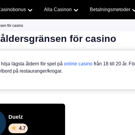
asinobonus
Alla Casinon
Betalningsmetoder
sen för casino
 åldersgränsen för casino
höja lägsta åldern för spel på
online casino
från 18 till 20 år. F
lbord på restauranger/krogar.
Duelz
4.7