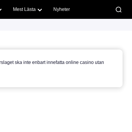
Mest Lästa
Nyheter
örslaget ska inte enbart innefatta online casino utan