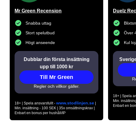
Mr Green Recension
Duelz Re
Snabba uttag
Blixts
Stort spelutbud
Över 
Högt anseende
Kul lo
Dubblar din första insättning
Sverig
upp till 1000 kr
Till Mr Green
Re
Regler och villkor gäller.
18+ | Spela an
Min. insättnin
www.stodlinjen.se
18+ | Spela ansvarsfullt -
|
Enbart en bon
Min. insättning - 100 SEK | 35x omsättningskrav |
Enbart en bonus per hushåll/IP