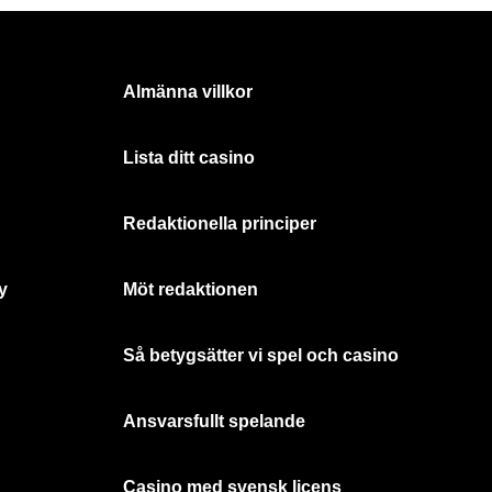
Almänna villkor
Lista ditt casino
Redaktionella principer
y
Möt redaktionen
Så betygsätter vi spel och casino
Ansvarsfullt spelande
Casino med svensk licens