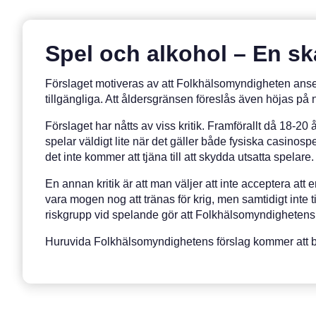
Spel och alkohol – En s
Förslaget motiveras av att Folkhälsomyndigheten anser
tillgängliga. Att åldersgränsen föreslås även höjas på 
Förslaget har nåtts av viss kritik. Framförallt då 18-2
spelar väldigt lite när det gäller både fysiska casin
det inte kommer att tjäna till att skydda utsatta spelare.
En annan kritik är att man väljer att inte acceptera att
vara mogen nog att tränas för krig, men samtidigt inte 
riskgrupp vid spelande gör att Folkhälsomyndighetens
Huruvida Folkhälsomyndighetens förslag kommer att bära 