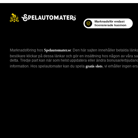
Marknadsför endast
licensierade kasinon
Marknadsföring hos
Spelautomater.se
: Den här sajten innehåller betalda länk
besökare klickar på dessa länkar och gör en insättning hos någon av våra sa
detta. Tredje part kan när som helst uppdatera eller ändra bonusar/erbjudanden
information. Hos spelautomater kan du spela
gratis slots
, vi erhåller ingen er