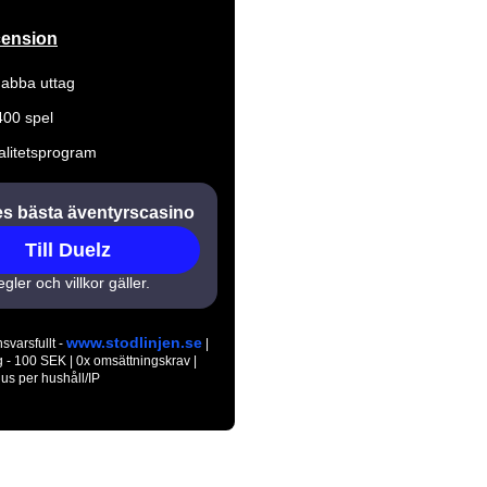
cension
nabba uttag
400 spel
jalitetsprogram
es bästa äventyrscasino
Till Duelz
gler och villkor gäller.
www.stodlinjen.se
svarsfullt -
|
g - 100 SEK | 0x omsättningskrav |
us per hushåll/IP