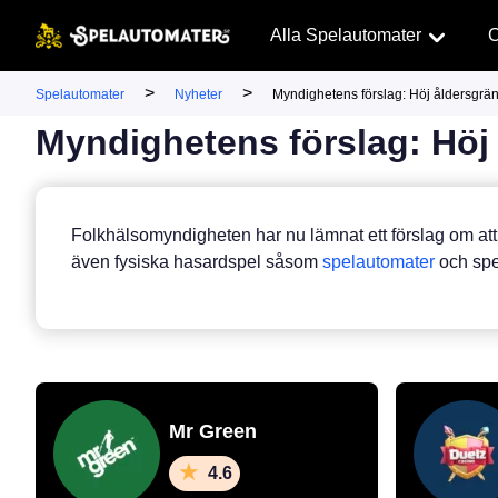
Alla Spelautomater
C
>
>
Spelautomater
Nyheter
Myndighetens förslag: Höj åldersgrän
Myndighetens förslag: Höj
Folkhälsomyndigheten har nu lämnat ett förslag om att 
även fysiska hasardspel såsom
spelautomater
och spe
Mr Green
4.6