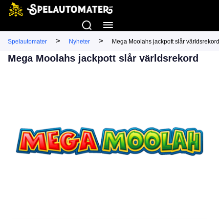
>
>
Spelautomater
Nyheter
Mega Moolahs jackpott slår världsrekor
Mega Moolahs jackpott slår världsrekord