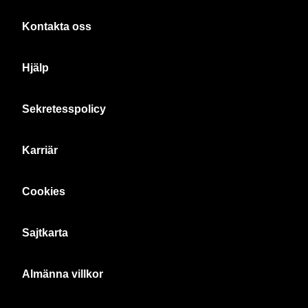
Kontakta oss
Hjälp
Sekretesspolicy
Karriär
Cookies
Sajtkarta
Almänna villkor