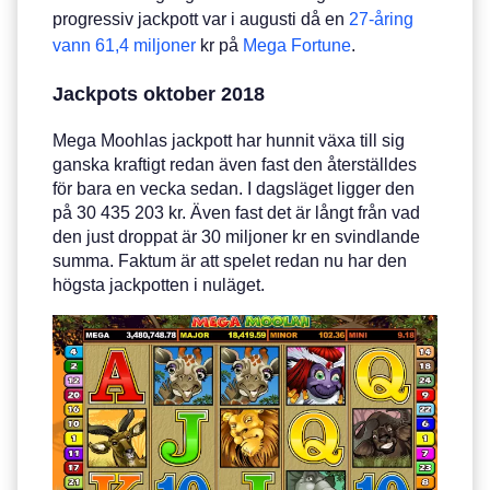
progressiv jackpott var i augusti då en
27-åring
vann 61,4 miljoner
kr på
Mega Fortune
.
Jackpots oktober 2018
Mega Moohlas jackpott har hunnit växa till sig
ganska kraftigt redan även fast den återställdes
för bara en vecka sedan. I dagsläget ligger den
på 30 435 203 kr. Även fast det är långt från vad
den just droppat är 30 miljoner kr en svindlande
summa. Faktum är att spelet redan nu har den
högsta jackpotten i nuläget.