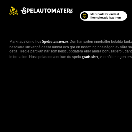
Marknadsför endast
licensierade kasinon
Marknadsföring hos
Spelautomater.se
: Den här sajten innehåller betalda länk
besökare klickar på dessa länkar och gör en insättning hos någon av våra sa
detta. Tredje part kan när som helst uppdatera eller ändra bonusar/erbjudanden
information. Hos spelautomater kan du spela
gratis slots
, vi erhåller ingen er