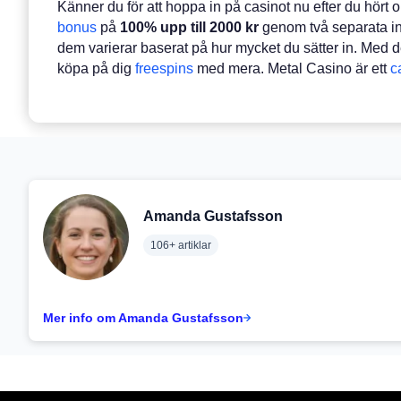
Känner du för att hoppa in på casinot nu efter du hört o
bonus
på
100% upp till 2000 kr
genom två separata i
dem varierar baserat på hur mycket du sätter in. Med 
köpa på dig
freespins
med mera. Metal Casino är ett
c
Amanda Gustafsson
106+ artiklar
Mer info om Amanda Gustafsson