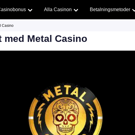
asinobonus
Alla Casinon
Betalningsmetoder
l Casino
t med Metal Casino