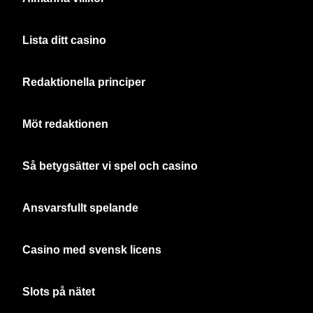
Lista ditt casino
Redaktionella principer
Möt redaktionen
Så betygsätter vi spel och casino
Ansvarsfullt spelande
Casino med svensk licens
Slots på nätet