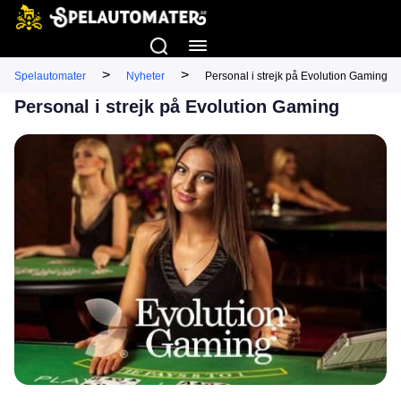
>
>
Spelautomater
Nyheter
Personal i strejk på Evolution Gaming
Personal i strejk på Evolution Gaming