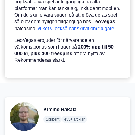
högkvalitativa spel är tillgängliga på alla
plattformar man kan tänka sig, inkluderat mobilen.
Om du skulle vara sugen på att pröva deras spel
så blev dem nyligen tillgängliga hos
LeoVegas
nätcasino,
vilket vi också har skrivit om tidigare
.
LeoVegas erbjuder för närvarande en
välkomstbonus som ligger på
200% upp till 50
000 kr, plus 400 freespins
att dra nytta av.
Rekommenderas starkt.
Kimmo Hakala
Skribent
455+ artiklar