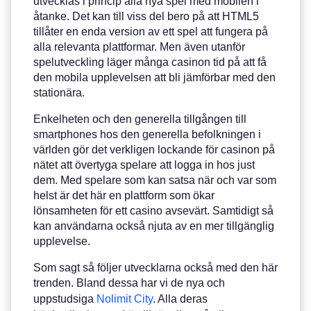
utvecklas i princip alla nya spel med mobilen i
åtanke. Det kan till viss del bero på att HTML5
tillåter en enda version av ett spel att fungera på
alla relevanta plattformar. Men även utanför
spelutveckling läger många casinon tid på att få
den mobila upplevelsen att bli jämförbar med den
stationära.
Enkelheten och den generella tillgången till
smartphones hos den generella befolkningen i
världen gör det verkligen lockande för casinon på
nätet att övertyga spelare att logga in hos just
dem. Med spelare som kan satsa när och var som
helst är det här en plattform som ökar
lönsamheten för ett casino avsevärt. Samtidigt så
kan användarna också njuta av en mer tillgänglig
upplevelse.
Som sagt så följer utvecklarna också med den här
trenden. Bland dessa har vi de nya och
uppstudsiga
Nolimit City
. Alla deras