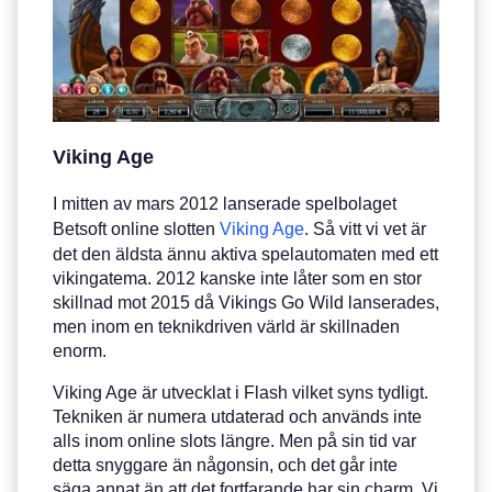
Viking Age
I mitten av mars 2012 lanserade spelbolaget
Betsoft online slotten
Viking Age
. Så vitt vi vet är
det den äldsta ännu aktiva spelautomaten med ett
vikingatema. 2012 kanske inte låter som en stor
skillnad mot 2015 då Vikings Go Wild lanserades,
men inom en teknikdriven värld är skillnaden
enorm.
Viking Age är utvecklat i Flash vilket syns tydligt.
Tekniken är numera utdaterad och används inte
alls inom online slots längre. Men på sin tid var
detta snyggare än någonsin, och det går inte
säga annat än att det fortfarande har sin charm. Vi