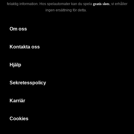
felaktig information. Hos spelautomater kan du spela
gratis slots
, vi erhåller
ingen ersättning för detta.
Om oss
Kontakta oss
Hjälp
Sekretesspolicy
Karriär
Cookies