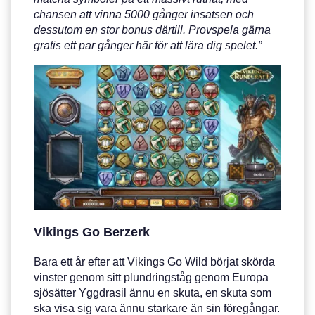
chansen att vinna 5000 gånger insatsen och
dessutom en stor bonus därtill. Provspela gärna
gratis ett par gånger här för att lära dig spelet
.”
Vikings Go Berzerk
Bara ett år efter att Vikings Go Wild börjat skörda
vinster genom sitt plundringståg genom Europa
sjösätter Yggdrasil ännu en skuta, en skuta som
ska visa sig vara ännu starkare än sin föregångar.