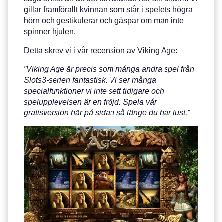
gillar framförallt kvinnan som står i spelets högra
hörn och gestikulerar och gäspar om man inte
spinner hjulen.
Detta skrev vi i vår recension av Viking Age:
”Viking Age är precis som många andra spel från
Slots3-serien fantastisk. Vi ser många
specialfunktioner vi inte sett tidigare och
spelupplevelsen är en fröjd. Spela vår
gratisversion här på sidan så länge du har lust.”