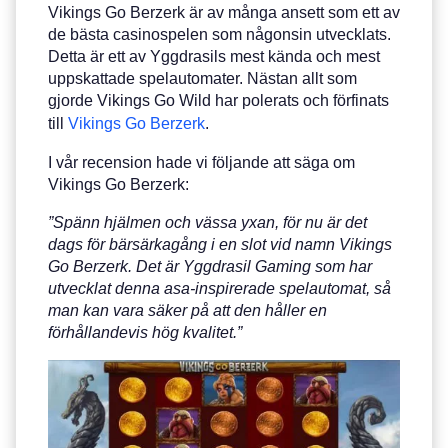
Vikings Go Berzerk är av många ansett som ett av
de bästa casinospelen som någonsin utvecklats.
Detta är ett av Yggdrasils mest kända och mest
uppskattade spelautomater. Nästan allt som
gjorde Vikings Go Wild har polerats och förfinats
till
Vikings Go Berzerk
.
I vår recension hade vi följande att säga om
Vikings Go Berzerk:
”Spänn hjälmen och vässa yxan, för nu är det
dags för bärsärkagång i en slot vid namn Vikings
Go Berzerk. Det är Yggdrasil Gaming som har
utvecklat denna asa-inspirerade spelautomat, så
man kan vara säker på att den håller en
förhållandevis hög kvalitet.”