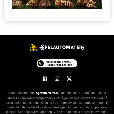
Marknadsför endast
licensierade kasinon
Marknadsföring hos
Spelautomater.se
: Den här sajten innehåller betalda
länkar till våra samarbetspartners. Om någon av våra besökare klickar på
dessa länkar och gör en insättning hos någon av våra samarbetspartners får
Spelautomater.se betalt för detta. Tredje part kan när som helst uppdatera
eller ändra bonusar/erbjudanden. Vi kan därför inte ta ansvar för eventuell