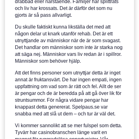
drabbad eller närstående. Familjer har splittrats
och liv har krossats. Det är därför det som nu
gjorts är så pass allvarligt.
Du skulle faktiskt kunna likställa det med att
någon delar ut knark utanför rehab. Det är ett
utnyttjande av människor när de är som svagast.
Det handlar om människor som inte är starka nog
att säga nej. Människor vars liv redan är i spillror.
Människor som behöver hjälp.
Att det finns personer som utnyttjar detta är inget
annat är fruktansvärt. De har ingen empati, ingen
uppfattning om vad som är rätt och fel. Allt de ser
är pengar och de är beredda på att gå över lik för
struntsummor. För några vidare pengar har
knappast detta genererat. Spelpaus.se var
snabba med att slå ut dem – och tur är väl det.
Vi kommer sannolikt att se mer fulspel som detta.
Tyvärr har casinobranschen länge varit en