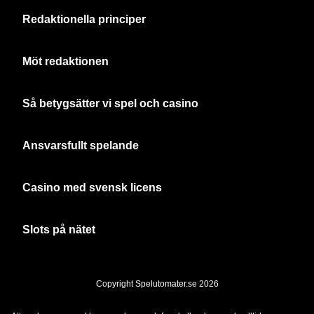
Redaktionella principer
Möt redaktionen
Så betygsätter vi spel och casino
Ansvarsfullt spelande
Casino med svensk licens
Slots på nätet
Copyright Spelutomater.se 2026