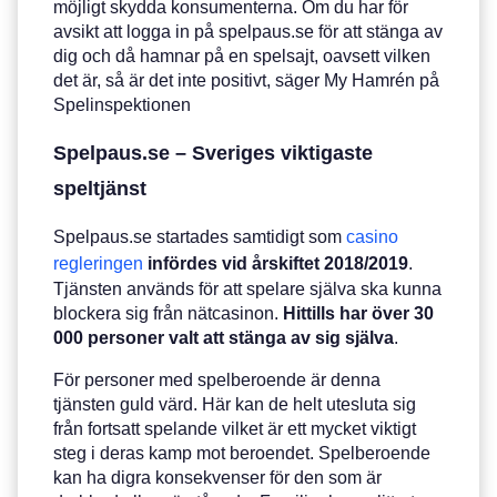
möjligt skydda konsumenterna. Om du har för
avsikt att logga in på spelpaus.se för att stänga av
dig och då hamnar på en spelsajt, oavsett vilken
det är, så är det inte positivt, säger My Hamrén på
Spelinspektionen
Spelpaus.se – Sveriges viktigaste
speltjänst
Spelpaus.se startades samtidigt som
casino
regleringen
infördes vid årskiftet 2018/2019
.
Tjänsten används för att spelare själva ska kunna
blockera sig från nätcasinon.
Hittills har över 30
000 personer valt att stänga av sig själva
.
För personer med spelberoende är denna
tjänsten guld värd. Här kan de helt utesluta sig
från fortsatt spelande vilket är ett mycket viktigt
steg i deras kamp mot beroendet. Spelberoende
kan ha digra konsekvenser för den som är