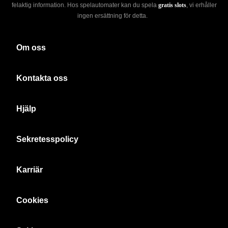
felaktig information. Hos spelautomater kan du spela
gratis slots
, vi erhåller
ingen ersättning för detta.
Om oss
Kontakta oss
Hjälp
Sekretesspolicy
Karriär
Cookies