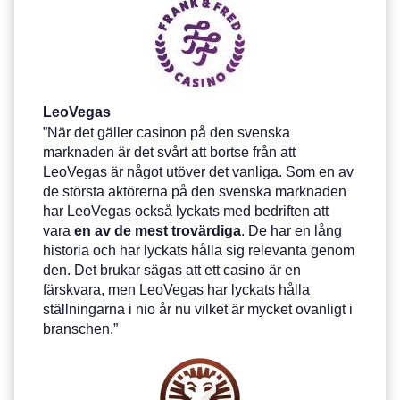
LeoVegas
”När det gäller casinon på den svenska
marknaden är det svårt att bortse från att
LeoVegas är något utöver det vanliga. Som en av
de största aktörerna på den svenska marknaden
har LeoVegas också lyckats med bedriften att
vara
en av de mest trovärdiga
. De har en lång
historia och har lyckats hålla sig relevanta genom
den. Det brukar sägas att ett casino är en
färskvara, men LeoVegas har lyckats hålla
ställningarna i nio år nu vilket är mycket ovanligt i
branschen.”