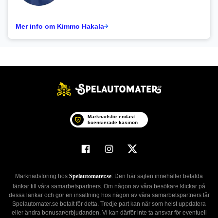
Mer info om Kimmo Hakala
Marknadsför endast
licensierade kasinon
Marknadsföring hos
Spelautomater.se
: Den här sajten innehåller betalda
länkar till våra samarbetspartners. Om någon av våra besökare klickar på
dessa länkar och gör en insättning hos någon av våra samarbetspartners får
Spelautomater.se betalt för detta. Tredje part kan när som helst uppdatera
eller ändra bonusar/erbjudanden. Vi kan därför inte ta ansvar för eventuell