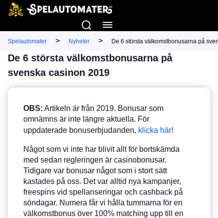
>
>
Spelautomater
Nyheter
De 6 största välkomstbonusarna på sve
De 6 största välkomstbonusarna på
svenska casinon 2019
OBS:
Artikeln är från 2019. Bonusar som
omnämns är inte längre aktuella. För
uppdaterade bonuserbjudanden,
klicka här!
Något som vi inte har blivit allt för bortskämda
med sedan regleringen är casinobonusar.
Tidigare var bonusar något som i stort sätt
kastades på oss. Det var alltid nya kampanjer,
freespins vid spellanseringar och cashback på
söndagar. Numera får vi hålla tummarna för en
välkomstbonus över 100% matching upp till en