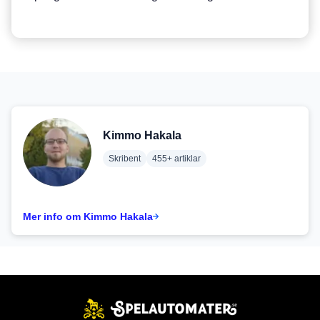
Kimmo Hakala
Skribent
455+ artiklar
Mer info om Kimmo Hakala