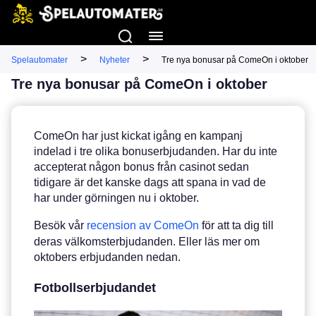
>
>
Spelautomater
Nyheter
Tre nya bonusar på ComeOn i oktober
Tre nya bonusar på ComeOn i oktober
ComeOn har just kickat igång en kampanj
indelad i tre olika bonuserbjudanden. Har du inte
accepterat någon bonus från casinot sedan
tidigare är det kanske dags att spana in vad de
har under görningen nu i oktober.
Besök vår
recension av ComeOn
för att ta dig till
deras välkomsterbjudanden. Eller läs mer om
oktobers erbjudanden nedan.
Fotbollserbjudandet