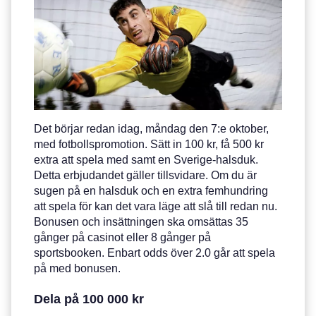
Det börjar redan idag, måndag den 7:e oktober,
med fotbollspromotion. Sätt in 100 kr, få 500 kr
extra att spela med samt en Sverige-halsduk.
Detta erbjudandet gäller tillsvidare. Om du är
sugen på en halsduk och en extra femhundring
att spela för kan det vara läge att slå till redan nu.
Bonusen och insättningen ska omsättas 35
gånger på casinot eller 8 gånger på
sportsbooken. Enbart odds över 2.0 går att spela
på med bonusen.
Dela på 100 000 kr