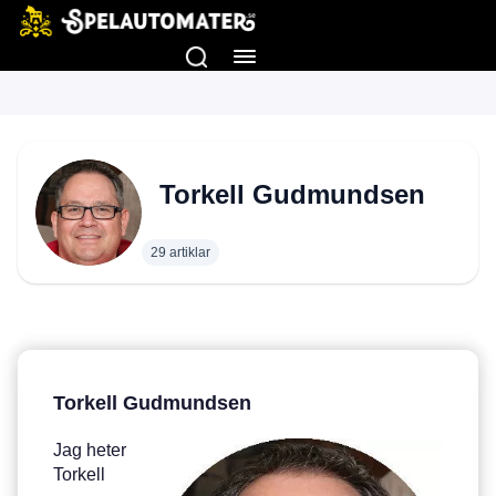
Torkell Gudmundsen
29 artiklar
Torkell Gudmundsen
Jag heter
Torkell