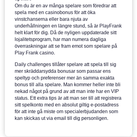
Om du är en av många spelare som föredrar att
spela med en casinobonus för att öka
vinstchanserna eller bara njuta av
underhållningen en längre stund, så är PlayFrank
helt klart för dig. Då de nyligen uppdaterade sitt
lojalitetsprogram, har man numera dagliga
överraskningar att se fram emot som spelare på
Play Frank casino.
Daily challenges tillåter spelare att spela till sig
mer skräddarsydda bonusar som passar ens
speltyp och preferenser mer än samma exakta
bonus till alla spelare. Man kommer heller inte bli
nekad något på grund av att man inte har en VIP
status. Ett extra tips är att man ser till att registrera
sitt spelkonto med en absolut giltig e-postadress
för att inte gå miste om specialerbjudanden som
kan skickas ut via email till dig personligen.