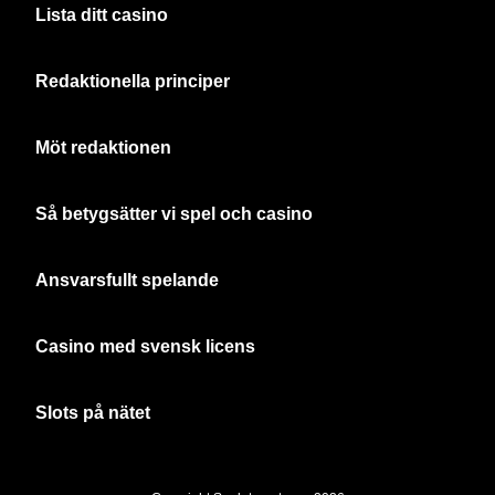
Lista ditt casino
Redaktionella principer
Möt redaktionen
Så betygsätter vi spel och casino
Ansvarsfullt spelande
Casino med svensk licens
Slots på nätet