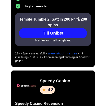
Högt anseende
Temple Tumble 2: Sätt in 200 kr, få 200
spins
Till Unibet
Regler och villkor gäller.
www.stodlinjen.se
18+ - Spela ansvarsfullt -
- min.
insättning - 100 SEK - 1x omsättningskrav Regler & Villkor
gäller.
Speedy Casino
4.2
Speedy Casino Recension