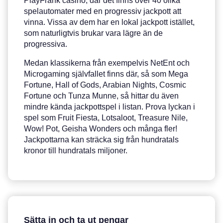
PlayFrank casino, där det finns över 40 olika
spelautomater med en progressiv jackpott att
vinna. Vissa av dem har en lokal jackpott istället,
som naturligtvis brukar vara lägre än de
progressiva.
Medan klassikerna från exempelvis NetEnt och
Microgaming självfallet finns där, så som Mega
Fortune, Hall of Gods, Arabian Nights, Cosmic
Fortune och Tunza Munne, så hittar du även
mindre kända jackpottspel i listan. Prova lyckan i
spel som Fruit Fiesta, Lotsaloot, Treasure Nile,
Wow! Pot, Geisha Wonders och många fler!
Jackpottarna kan sträcka sig från hundratals
kronor till hundratals miljoner.
Sätta in och ta ut pengar