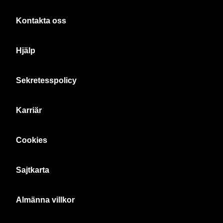
Kontakta oss
Hjälp
Sekretesspolicy
Karriär
Cookies
Sajtkarta
Almänna villkor