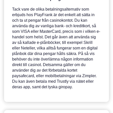
Tack vare de olika betalningsalternativ som
erbjuds hos PlayFrank är det enkelt att sätta in
och ta ut pengar från casinokontot. Du kan
använda dig av vanliga bank- och kreditkort, så
som VISA eller MasterCard, precis som i vilken e-
handel som helst. Det går även att använda sig
av så kallade e-plånböcker, till exempel Skrill
eller Neteller, vilka alltså fungerar som en digital
plånbok där dina pengar hålls säkra. På så vis
behöver du inte överlämna någon information
direkt till casinot. Detsamma gäller om du
använder dig av det förbetalda kortet
paysafecard, eller mobilbetalningar via Zimpler.
Du kan även betala med Trustly via nätet eller
deras app, samt det tyska giropay.