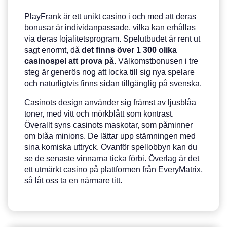
PlayFrank är ett unikt casino i och med att deras
bonusar är individanpassade, vilka kan erhållas
via deras lojalitetsprogram. Spelutbudet är rent ut
sagt enormt, då
det finns över 1 300 olika
casinospel att prova på
. Välkomstbonusen i tre
steg är generös nog att locka till sig nya spelare
och naturligtvis finns sidan tillgänglig på svenska.
Casinots design använder sig främst av ljusblåa
toner, med vitt och mörkblått som kontrast.
Överallt syns casinots maskotar, som påminner
om blåa minions. De lättar upp stämningen med
sina komiska uttryck. Ovanför spellobbyn kan du
se de senaste vinnarna ticka förbi. Överlag är det
ett utmärkt casino på plattformen från EveryMatrix,
så låt oss ta en närmare titt.