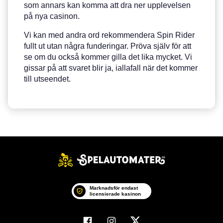
som annars kan komma att dra ner upplevelsen
på nya casinon.
Vi kan med andra ord rekommendera Spin Rider
fullt ut utan några funderingar. Pröva själv för att
se om du också kommer gilla det lika mycket. Vi
gissar på att svaret blir ja, iallafall när det kommer
till utseendet.
Marknadsför endast
licensierade kasinon