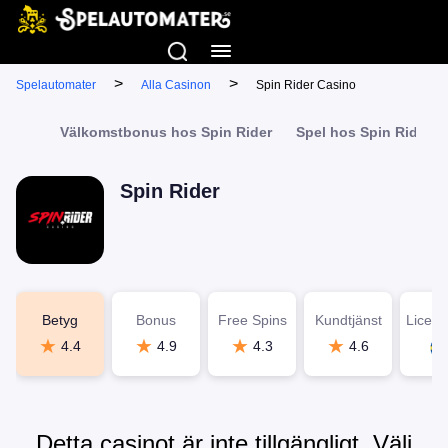
>
>
Spelautomater
Alla Casinon
Spin Rider Casino
Välkomstbonus hos Spin Rider
Spel hos Spin Rider C
Spin Rider
Betyg
Bonus
Free Spins
Kundtjänst
Licensi
4.4
4.9
4.3
4.6
Detta casinot är inte tillgängligt. Välj