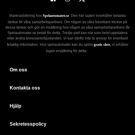
Marknadsföring hos
Spelautomater.se
: Den här sajten innehåller betalda
länkar till våra samarbetspartners. Om någon av våra besökare klickar på
dessa länkar och gör en insättning hos någon av våra samarbetspartners får
Spelautomater.se betalt för detta. Tredje part kan när som helst uppdatera
eller ändra bonusar/erbjudanden. Vi kan därför inte ta ansvar för eventuell
felaktig information. Hos spelautomater kan du spela
gratis slots
, vi erhåller
ingen ersättning för detta.
Om oss
Kontakta oss
Hjälp
Sekretesspolicy