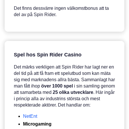
Det finns dessvärre ingen välkomstbonus att ta
del av på Spin Rider.
Spel hos Spin Rider Casino
Det märks verkligen att Spin Rider har lagt ner en
del tid på att få fram ett spelutbud som kan mäta
sig med marknadens allra bästa. Sammanlagt har
man fått ihop
över 1000
spel
i sin samling genom
att samarbeta med
25 olika utvecklare
. Här ingår
i princip alla av industrins största och mest
respekterade aktörer. Det handlar om:
NetEnt
Microgaming