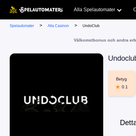
Alla Spelautomater
C
>
>
Spelautomater
Alla Casinon
UndoClub
Välkomstbonus och andra er
Undoclu
Betyg
0.1
Detta