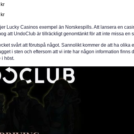
 kr
 kr
öljer Lucky Casinos exempel än Norskespills. Att lansera en cas
 nog att UndoClub är tillräckligt genomtänkt för att inte missa en
cket svårt att förutspå något. Sannolikt kommer de att ha olika
 i sten och eftersom att vi inte har någon information finns de
 i höst.