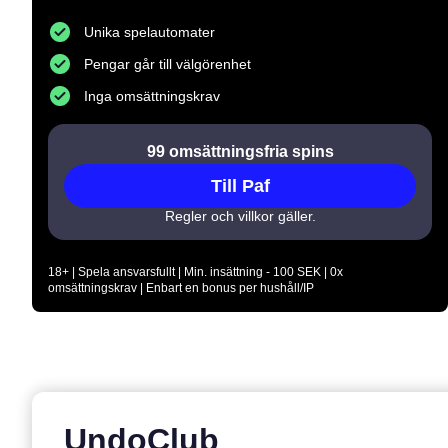
Unika spelautomater
Pengar går till välgörenhet
Inga omsättningskrav
99 omsättningsfria spins
Till Paf
Regler och villkor gäller.
18+ | Spela ansvarsfullt | Min. insättning - 100 SEK | 0x
omsättningskrav | Enbart en bonus per hushåll/IP
UndoClub