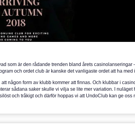
e vad som är den rådande trenden bland årets casinolanseringar –
ogram och ordet club är kanske det vanligaste ordet att ha med i
 att någon form av klubb kommer att finnas. Och klubbar i casi
terar sådana saker skulle vi vilja se lite mer variation. I nuläget
asilöst och tråkigt och därför hoppas vi att UndoClub kan ge oss n