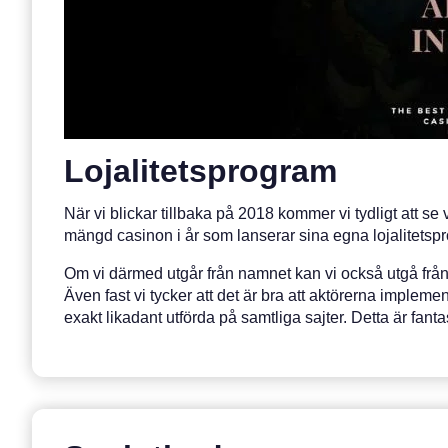
Lojalitetsprogram
När vi blickar tillbaka på 2018 kommer vi tydligt att s
mängd casinon i år som lanserar sina egna lojalitetspr
Om vi därmed utgår från namnet kan vi också utgå från
Även fast vi tycker att det är bra att aktörerna implemen
exakt likadant utförda på samtliga sajter. Detta är fant