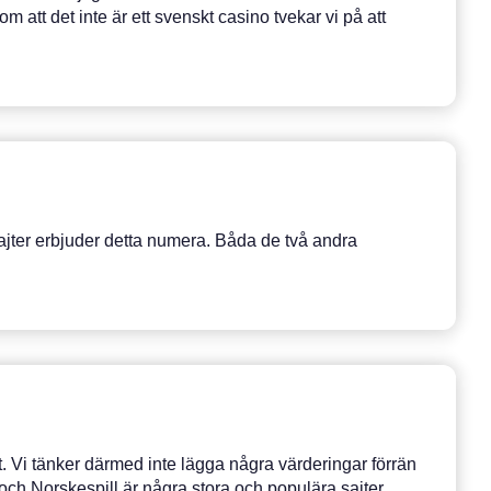
 att det inte är ett svenskt casino tvekar vi på att
 sajter erbjuder detta numera. Båda de två andra
ätt. Vi tänker därmed inte lägga några värderingar förrän
och Norskespill är några stora och populära sajter