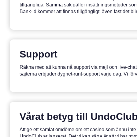
tillgängliga. Samma sak gäller insättningsmetoder som ba
Bank-id kommer att finnas tillgängligt, även fast det blir
Support
Räkna med att kunna nå support via mejl och live-chatt.
sajterna erbjuder dygnet-runt-support varje dag. Vi fö
Vårat betyg till UndoClu
Att ge ett samlat omdöme om ett casino som ännu inte är 
UndoClub är lanserat. Det vi kan säga är att vi har my