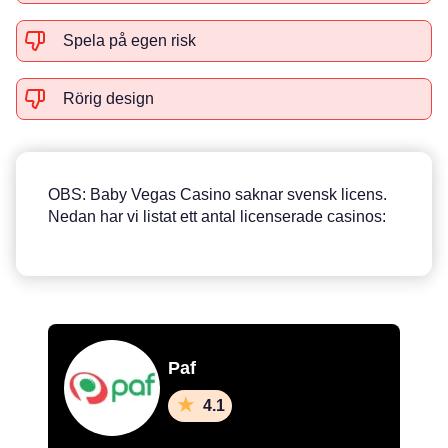
Spela på egen risk
Rörig design
OBS: Baby Vegas Casino saknar svensk licens.
Nedan har vi listat ett antal licenserade casinos:
Paf
4.1