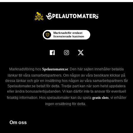
Marknadsför endast
licensierade kasinon
Marknadsföring hos
Spelautomater.se
: Den här sajten innehåller betalda
länkar till våra samarbetspartners. Om någon av våra besökare klickar på
dessa länkar och gör en insättning hos någon av våra samarbetspartners får
Spelautomater.se betalt för detta. Tredje part kan när som helst uppdatera
eller ändra bonusar/erbjudanden. Vi kan därför inte ta ansvar för eventuell
felaktig information. Hos spelautomater kan du spela
gratis slots
, vi erhåller
ingen ersättning för detta.
Om oss