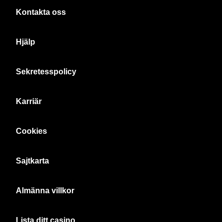
Kontakta oss
Hjälp
Sekretesspolicy
Karriär
Cookies
Sajtkarta
Almänna villkor
Lista ditt casino