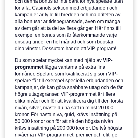
och denna bonus är inte bara för nya spelare utan
för alla. Casinots sektion med erbjudanden och
kampanjer är fylld till bredden och majoriteten av
alla bonusar är tidsbegränsade, även om många
av dem går att ta del av flera gånger. Här finns till
exempel en bonus som är återkommande varje
onsdag under en hel månad och som boostar
dina vinster. Dessutom har de ett VIP-program!
Du som spelar mycket kan med hjälp av
VIP-
programmet
lägga vantarna på extra fina
förmåner. Spelare som kvalificerat sig som VIP-
spelare får till exempel speciella erbjudanden och
kampanjer, de kan göra snabbare uttag och de får
högre uttagsgränser. VIP-programmet är i flera
olika nivåer och för att kvalificera dig till den första
nivån, silver, måste du ha satt in minst 20 000
kronor. För nästa nivå, guld, krävs insättning på
50 000 kronor och för att nå den högsta nivån
krävs insättning på 200 000 kronor. De två högsta
nivåerna i VIP-programmet, premier och elit, ger