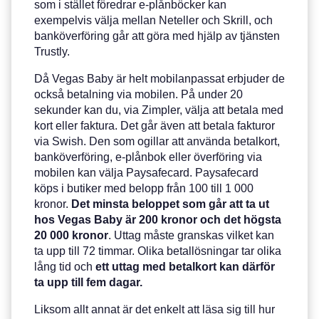
som i stället föredrar e-plånböcker kan
exempelvis välja mellan Neteller och Skrill, och
banköverföring går att göra med hjälp av tjänsten
Trustly.
Då Vegas Baby är helt mobilanpassat erbjuder de
också betalning via mobilen. På under 20
sekunder kan du, via Zimpler, välja att betala med
kort eller faktura. Det går även att betala fakturor
via Swish. Den som ogillar att använda betalkort,
banköverföring, e-plånbok eller överföring via
mobilen kan välja Paysafecard. Paysafecard
köps i butiker med belopp från 100 till 1 000
kronor.
Det minsta beloppet som går att ta ut
hos Vegas Baby är 200 kronor och det högsta
20 000 kronor
. Uttag måste granskas vilket kan
ta upp till 72 timmar. Olika betallösningar tar olika
lång tid och
ett uttag med betalkort kan därför
ta upp till fem dagar.
Liksom allt annat är det enkelt att läsa sig till hur