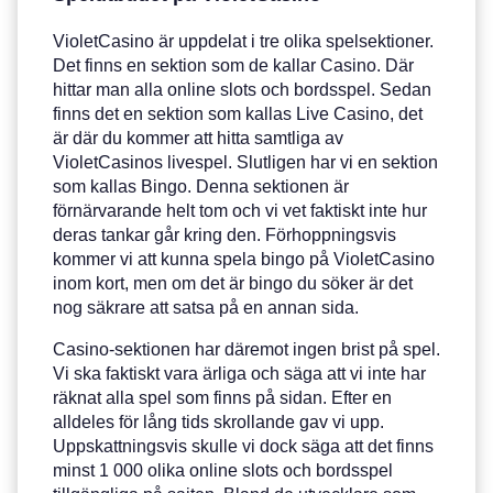
VioletCasino är uppdelat i tre olika spelsektioner.
Det finns en sektion som de kallar Casino. Där
hittar man alla online slots och bordsspel. Sedan
finns det en sektion som kallas Live Casino, det
är där du kommer att hitta samtliga av
VioletCasinos livespel. Slutligen har vi en sektion
som kallas Bingo. Denna sektionen är
förnärvarande helt tom och vi vet faktiskt inte hur
deras tankar går kring den. Förhoppningsvis
kommer vi att kunna spela bingo på VioletCasino
inom kort, men om det är bingo du söker är det
nog säkrare att satsa på en annan sida.
Casino-sektionen har däremot ingen brist på spel.
Vi ska faktiskt vara ärliga och säga att vi inte har
räknat alla spel som finns på sidan. Efter en
alldeles för lång tids skrollande gav vi upp.
Uppskattningsvis skulle vi dock säga att det finns
minst 1 000 olika online slots och bordsspel