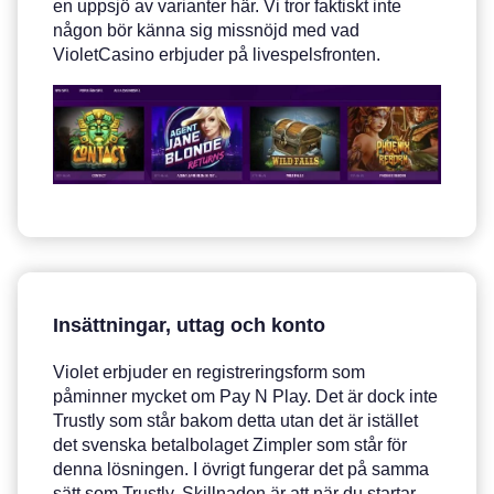
en uppsjö av varianter här. Vi tror faktiskt inte
någon bör känna sig missnöjd med vad
VioletCasino erbjuder på livespelsfronten.
Insättningar, uttag och konto
Violet erbjuder en registreringsform som
påminner mycket om Pay N Play. Det är dock inte
Trustly som står bakom detta utan det är istället
det svenska betalbolaget Zimpler som står för
denna lösningen. I övrigt fungerar det på samma
sätt som Trustly. Skillnaden är att när du startar