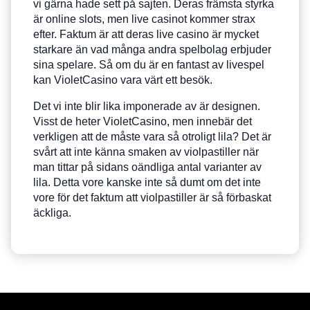
vi gärna hade sett på sajten. Deras främsta styrka
är online slots, men live casinot kommer strax
efter. Faktum är att deras live casino är mycket
starkare än vad många andra spelbolag erbjuder
sina spelare. Så om du är en fantast av livespel
kan VioletCasino vara värt ett besök.
Det vi inte blir lika imponerade av är designen.
Visst de heter VioletCasino, men innebär det
verkligen att de måste vara så otroligt lila? Det är
svårt att inte känna smaken av violpastiller när
man tittar på sidans oändliga antal varianter av
lila. Detta vore kanske inte så dumt om det inte
vore för det faktum att violpastiller är så förbaskat
äckliga.