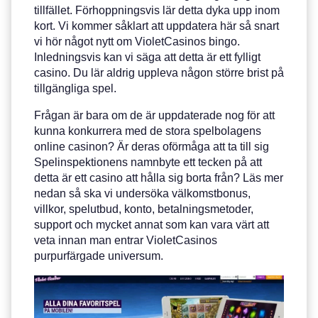
tillfället. Förhoppningsvis lär detta dyka upp inom
kort. Vi kommer såklart att uppdatera här så snart
vi hör något nytt om VioletCasinos bingo.
Inledningsvis kan vi säga att detta är ett fylligt
casino. Du lär aldrig uppleva någon större brist på
tillgängliga spel.
Frågan är bara om de är uppdaterade nog för att
kunna konkurrera med de stora spelbolagens
online casinon? Är deras oförmåga att ta till sig
Spelinspektionens namnbyte ett tecken på att
detta är ett casino att hålla sig borta från? Läs mer
nedan så ska vi undersöka välkomstbonus,
villkor, spelutbud, konto, betalningsmetoder,
support och mycket annat som kan vara värt att
veta innan man entrar VioletCasinos
purpurfärgade universum.