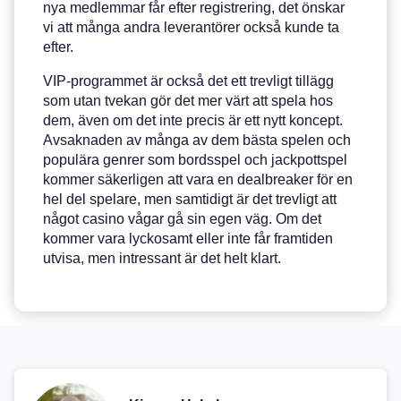
nya medlemmar får efter registrering, det önskar
vi att många andra leverantörer också kunde ta
efter.
VIP-programmet är också det ett trevligt tillägg
som utan tvekan gör det mer värt att spela hos
dem, även om det inte precis är ett nytt koncept.
Avsaknaden av många av dem bästa spelen och
populära genrer som bordsspel och jackpottspel
kommer säkerligen att vara en dealbreaker för en
hel del spelare, men samtidigt är det trevligt att
något casino vågar gå sin egen väg. Om det
kommer vara lyckosamt eller inte får framtiden
utvisa, men intressant är det helt klart.