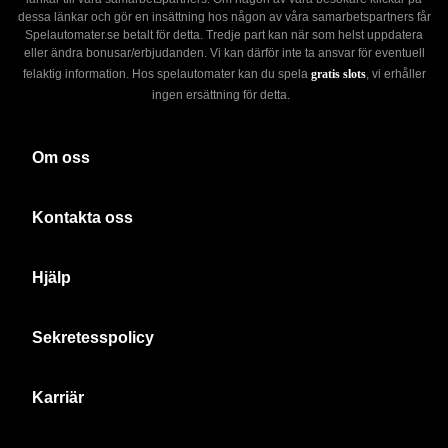
dessa länkar och gör en insättning hos någon av våra samarbetspartners får
Spelautomater.se betalt för detta. Tredje part kan när som helst uppdatera
eller ändra bonusar/erbjudanden. Vi kan därför inte ta ansvar för eventuell
felaktig information. Hos spelautomater kan du spela
gratis slots
, vi erhåller
ingen ersättning för detta.
Om oss
Kontakta oss
Hjälp
Sekretesspolicy
Karriär