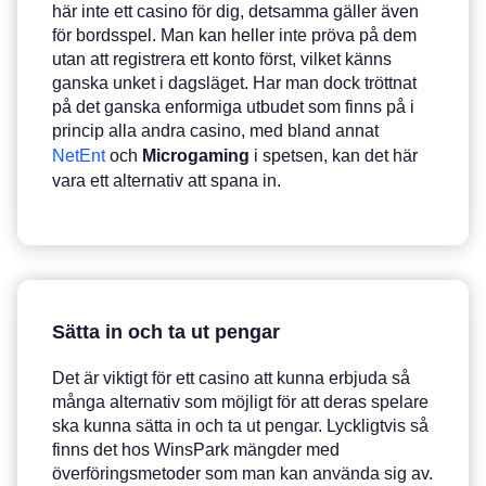
här inte ett casino för dig, detsamma gäller även
för bordsspel. Man kan heller inte pröva på dem
utan att registrera ett konto först, vilket känns
ganska unket i dagsläget. Har man dock tröttnat
på det ganska enformiga utbudet som finns på i
princip alla andra casino, med bland annat
NetEnt
och
Microgaming
i spetsen, kan det här
vara ett alternativ att spana in.
Sätta in och ta ut pengar
Det är viktigt för ett casino att kunna erbjuda så
många alternativ som möjligt för att deras spelare
ska kunna sätta in och ta ut pengar. Lyckligtvis så
finns det hos WinsPark mängder med
överföringsmetoder som man kan använda sig av.