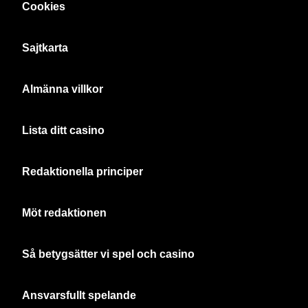
Cookies
Sajtkarta
Almänna villkor
Lista ditt casino
Redaktionella principer
Möt redaktionen
Så betygsätter vi spel och casino
Ansvarsfullt spelande