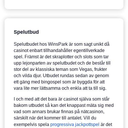
Spelutbud
Spelutbudet hos WinsPark är som sagt unikt då
casinot enbart tillhandahåller egentillverkade
spel. Främst är det skraplotter och slots som tar
upp lejonparten av spelutbudet och de består till
stor del av klassiska teman som Vegas, frukter
och vilda djur. Utbudet rundas sedan av genom
ett gäng med bingospel som är byggda för att
vara lite mer lättsamma och enkla att ta till sig.
I och med att det bara är casinot själva som står
bakom utbudet så kan det knappast mäta sig med
vad som annars brukar finnas på nätcasinon,
särskilt när det kommer till antalet. Vill du
exempelvis spela
progressiva jackpottspel
är det