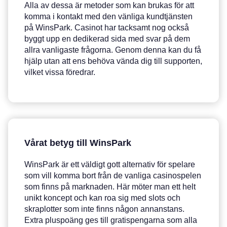
Alla av dessa är metoder som kan brukas för att
komma i kontakt med den vänliga kundtjänsten
på WinsPark. Casinot har tacksamt nog också
byggt upp en dedikerad sida med svar på dem
allra vanligaste frågorna. Genom denna kan du få
hjälp utan att ens behöva vända dig till supporten,
vilket vissa föredrar.
Vårat betyg till WinsPark
WinsPark är ett väldigt gott alternativ för spelare
som vill komma bort från de vanliga casinospelen
som finns på marknaden. Här möter man ett helt
unikt koncept och kan roa sig med slots och
skraplotter som inte finns någon annanstans.
Extra pluspoäng ges till gratispengarna som alla