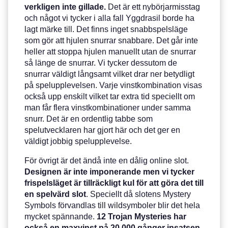
verkligen inte gillade.
Det är ett nybörjarmisstag
och något vi tycker i alla fall Yggdrasil borde ha
lagt märke till. Det finns inget snabbspelsläge
som gör att hjulen snurrar snabbare. Det går inte
heller att stoppa hjulen manuellt utan de snurrar
så länge de snurrar. Vi tycker dessutom de
snurrar väldigt långsamt vilket drar ner betydligt
på spelupplevelsen. Varje vinstkombination visas
också upp enskilt vilket tar extra tid speciellt om
man får flera vinstkombinationer under samma
snurr. Det är en ordentlig tabbe som
spelutvecklaren har gjort här och det ger en
väldigt jobbig spelupplevelse.
För övrigt är det ändå inte en dålig online slot.
Designen är inte imponerande men vi tycker
frispelsläget är tillräckligt kul för att göra det till
en spelvärd slot
. Speciellt då slotens Mystery
Symbols förvandlas till wildsymboler blir det hela
mycket spännande.
12 Trojan Mysteries har
också en maxvinst på 20 000 gånger insatsen