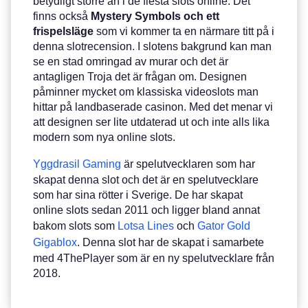
betydligt större än i de flesta slots online. Det
finns också
Mystery Symbols och ett
frispelsläge
som vi kommer ta en närmare titt på i
denna slotrecension. I slotens bakgrund kan man
se en stad omringad av murar och det är
antagligen Troja det är frågan om. Designen
påminner mycket om klassiska videoslots man
hittar på landbaserade casinon. Med det menar vi
att designen ser lite utdaterad ut och inte alls lika
modern som nya online slots.
Yggdrasil Gaming
är spelutvecklaren som har
skapat denna slot och det är en spelutvecklare
som har sina rötter i Sverige. De har skapat
online slots sedan 2011 och ligger bland annat
bakom slots som
Lotsa Lines
och
Gator Gold
Gigablox
. Denna slot har de skapat i samarbete
med 4ThePlayer som är en ny spelutvecklare från
2018.