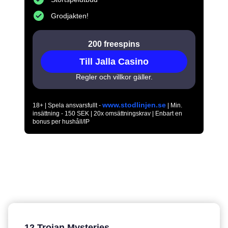
Grodjakten!
200 freespins
Till Jalla Casino
Regler och villkor gäller.
www.stodlinjen.se
18+ | Spela ansvarsfullt -
| Min.
insättning - 150 SEK | 20x omsättningskrav | Enbart en
bonus per hushåll/IP
12 Trojan Mysteries