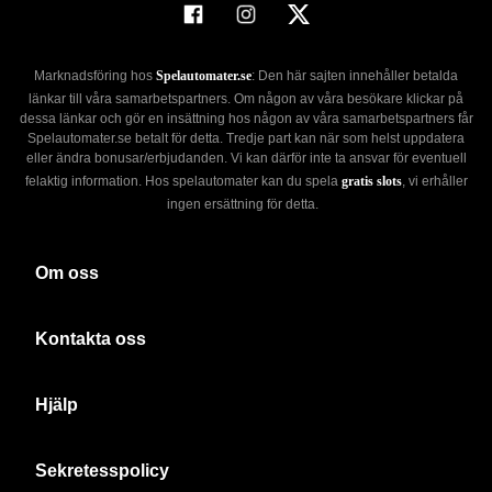
Marknadsföring hos
Spelautomater.se
: Den här sajten innehåller betalda
länkar till våra samarbetspartners. Om någon av våra besökare klickar på
dessa länkar och gör en insättning hos någon av våra samarbetspartners får
Spelautomater.se betalt för detta. Tredje part kan när som helst uppdatera
eller ändra bonusar/erbjudanden. Vi kan därför inte ta ansvar för eventuell
felaktig information. Hos spelautomater kan du spela
gratis slots
, vi erhåller
ingen ersättning för detta.
Om oss
Kontakta oss
Hjälp
Sekretesspolicy