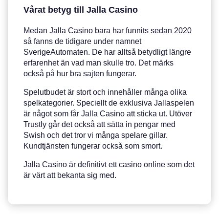
Vårat betyg till Jalla Casino
Medan Jalla Casino bara har funnits sedan 2020
så fanns de tidigare under namnet
SverigeAutomaten. De har alltså betydligt längre
erfarenhet än vad man skulle tro. Det märks
också på hur bra sajten fungerar.
Spelutbudet är stort och innehåller många olika
spelkategorier. Speciellt de exklusiva Jallaspelen
är något som får Jalla Casino att sticka ut. Utöver
Trustly går det också att sätta in pengar med
Swish och det tror vi många spelare gillar.
Kundtjänsten fungerar också som smort.
Jalla Casino är definitivt ett casino online som det
är värt att bekanta sig med.