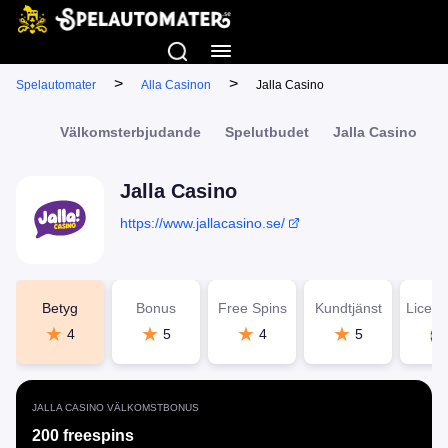
>
>
Spelautomater
Alla Casinon
Jalla Casino
Välkomsterbjudande
Spelutbudet
Jalla Casino kun
Jalla Casino
https://www.jallacasino.se/
Betyg
Bonus
Free Spins
Kundtjänst
Licensi
4
5
4
5
JALLA CASINO VÄLKOMSTBONUS
200 freespins