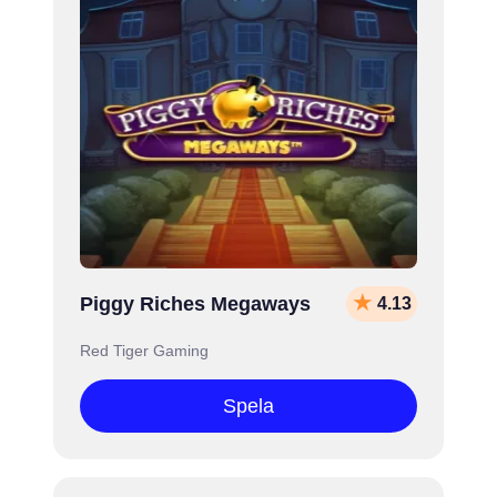
Piggy Riches Megaways
4.13
Red Tiger Gaming
Spela