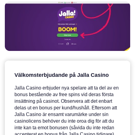
Välkomsterbjudande på Jalla Casino
Jalla Casino erbjuder nya spelare att ta del av en
bonus bestående av free spins vid deras första
insättning på casinot. Observera att det enbart
delas ut en bonus per kund/hushåll. Eftersom att
Jalla Casino är ensamt varumärke under sin
casinolicens behöver du inte oroa dig för att du
inte kan ta emot bonusen (såvida du inte redan
accepterat en bonus från Jalla Casino tidigare).