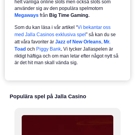
helt vanliga online slots men också slots som
använder sig av den populära spelmotorn
Megaways
från
Big Time Gaming.
Som du kan läsa i vår artikel “
Vi bekantar oss
med Jalla Casinos exklusiva spel
” så kan du se
att våra favoriter är
Jazz of New Orleans
,
Mr.
Toad
och
Piggy Bank
.
Vi tycker Jallaspelen är
riktigt häftiga och om man letar efter något nytt så
är det hit man skall vända sig.
Populära spel på Jalla Casino