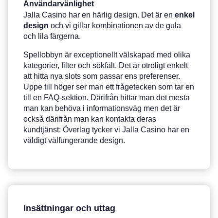
Användarvänlighet
Jalla Casino har en härlig design. Det är en
enkel
design
och vi gillar kombinationen av de gula
och lila färgerna.
Spellobbyn är exceptionellt välskapad med olika
kategorier, filter och sökfält. Det är otroligt enkelt
att hitta nya slots som passar ens preferenser.
Uppe till höger ser man ett frågetecken som tar en
till en FAQ-sektion. Därifrån hittar man det mesta
man kan behöva i informationsväg men det är
också därifrån man kan kontakta deras
kundtjänst: Överlag tycker vi Jalla Casino har en
väldigt välfungerande design.
Insättningar och uttag