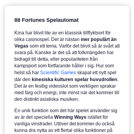
88 Fortunes Spelautomat
Kina har blivit lite av en klassisk tillflyktsort för
olika casinospel. Det är nästan
mer populärt än
Vegas
som ett tema. Varför det blivit så är svårt att
svara på. Kanske är det så att folkmängden har
bidragit till detta, eller populariteten från
kampsport som fortfarande håller i sig. Hur som
helst så har
Scientific Games
skapat ett nytt spel
där den
kinesiska kulturen spelar huvudrollen
.
Det är en festlig videoslot som verkligen sprakar
med färg och energi, inte minst när det kommer till
den distinkt asiatiska musiken.
En unik funktion som det här spelet använder sig
av är det speciella
Winning
Ways
istället för
vanliga vinstrader. Utöver det kommer du också
kunna dra nytta av ett flertal olika funktioner på