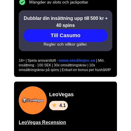
Mängder av slots och jackpottar
Dubblar din insättning upp till 500 kr +
40 spins
Till Casumo
Regler och villkor gäller.
www.stodlinjen.se
18+ | Spela ansvarsfullt -
| Min.
insättning - 100 SEK | 30x omsättningskrav | 10x
omsättningskrav på spins | Enbart en bonus per hushåll/IP
LeoVegas
4.1
LeoVegas Recension