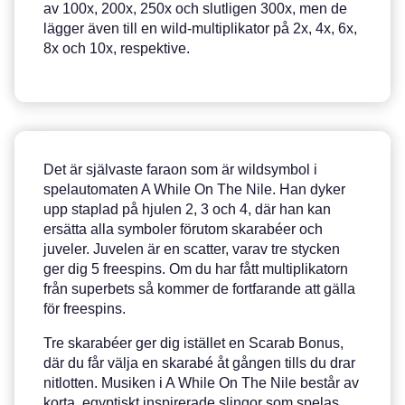
av 100x, 200x, 250x och slutligen 300x, men de
lägger även till en wild-multiplikator på 2x, 4x, 6x,
8x och 10x, respektive.
Det är självaste faraon som är wildsymbol i
spelautomaten A While On The Nile. Han dyker
upp staplad på hjulen 2, 3 och 4, där han kan
ersätta alla symboler förutom skarabéer och
juveler. Juvelen är en scatter, varav tre stycken
ger dig 5 freespins. Om du har fått multiplikatorn
från superbets så kommer de fortfarande att gälla
för freespins.
Tre skarabéer ger dig istället en Scarab Bonus,
där du får välja en skarabé åt gången tills du drar
nitlotten. Musiken i A While On The Nile består av
korta, egyptiskt inspirerade slingor som spelas