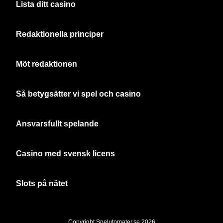
Lista ditt casino
Redaktionella principer
Möt redaktionen
Så betygsätter vi spel och casino
Ansvarsfullt spelande
Casino med svensk licens
Slots på nätet
Copyright Spelutomater.se 2026