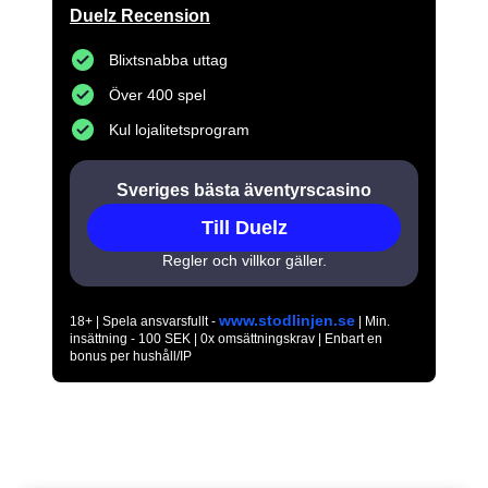
Duelz Recension
Blixtsnabba uttag
Över 400 spel
Kul lojalitetsprogram
Sveriges bästa äventyrscasino
Till Duelz
Regler och villkor gäller.
www.stodlinjen.se
18+ | Spela ansvarsfullt -
| Min.
insättning - 100 SEK | 0x omsättningskrav | Enbart en
bonus per hushåll/IP