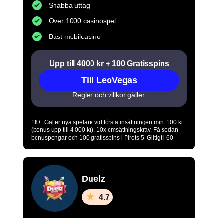
Snabba uttag
Över 1000 casinospel
Bäst mobilcasino
Upp till 4000 kr + 100 Gratisspins
Till LeoVegas
Regler och villkor gäller.
18+. Gäller nya spelare vid första insättningen min. 100 kr
(bonus upp till 4 000 kr). 10x omsättningskrav. Få sedan
bonuspengar och 100 gratisspins i Pirots 5. Giltigt i 60
dagar. Regler & villkor gäller. Regler & villkor gäller.
www.stodlinjen.se
www.spelpaus.se
-
. Spela
ansvarsfullt.
Duelz
4.7