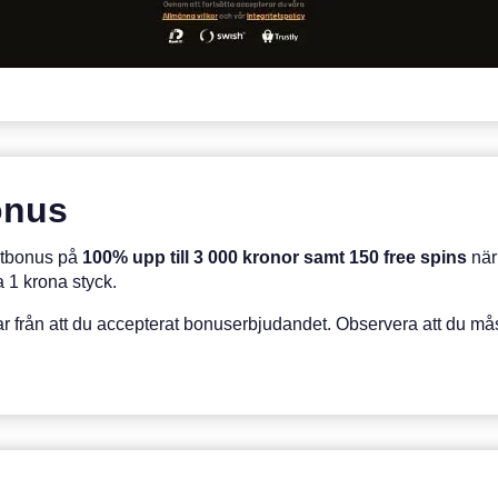
onus
stbonus på
100% upp till 3 000 kronor samt 150 free spins
när 
a 1 krona styck.
rån att du accepterat bonuserbjudandet. Observera att du måste