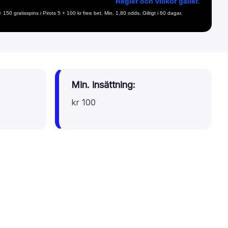
Regler och villkor gäller.
50 gratisspins i Pirots 5 + 100 kr free bet. Min. 1,80 odds. Giltigt i 60 dagar.
Min. insättning:
kr 100