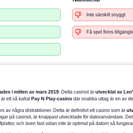
Inte särskilt snyggt
Få spel finns tillgängl
ades i mitten av mars 2019
. Detta casinot är
utvecklat av Le
är ett så kallat
Pay N Play-casino
där snabba uttag är en av d
rs av några distraktioner. Detta är definitivt ett casino som är
ut
engar på casinot, är knappast utvecklade för datoranvändare. Dett
urfplattor, och även fast sidan inte är optimal på datorn så funger