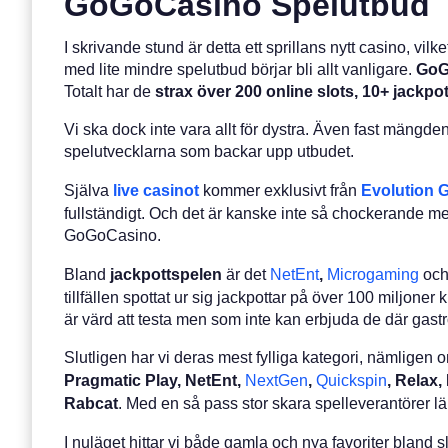
GoGoCasino Spelutbud
I skrivande stund är detta ett sprillans nytt casino, vi
med lite mindre spelutbud börjar bli allt vanligare.
GoG
Totalt har de
strax över 200 online slots, 10+ jackpot
Vi ska dock inte vara allt för dystra. Även fast mängde
spelutvecklarna som backar upp utbudet.
Själva
live casinot
kommer exklusivt från
Evolution 
fullständigt. Och det är kanske inte så chockerande med 
GoGoCasino.
Bland
jackpottspelen
är det
NetEnt
,
Microgaming
oc
tillfällen spottat ur sig jackpottar på över 100 miljoner
är värd att testa men som inte kan erbjuda de där gas
Slutligen har vi deras mest fylliga kategori, nämligen on
Pragmatic Play, NetEnt,
NextGen
,
Quickspin
, Relax,
Rabcat
. Med en så pass stor skara spelleverantörer 
I nuläget hittar vi både gamla och nya favoriter bland 