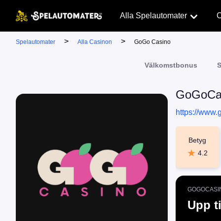
Alla Spelautomater
C
>
>
Spelautomater
Alla Casinon
GoGo Casino
Välkomstbonus
S
GoGoCa
https://www.
Betyg
4.2
GOGOCASI
Upp ti