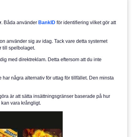
y
. Båda använder
BankID
för identifiering vilket gör att
non använder sig av idag. Tack vare detta systemet
till spelbolaget.
l dig med direktreklam. Detta eftersom att du inte
ar några alternativ för uttag för tillfället. Den minsta
 göra är att sätta insättningsgränser baserade på hur
 kan vara krångligt.