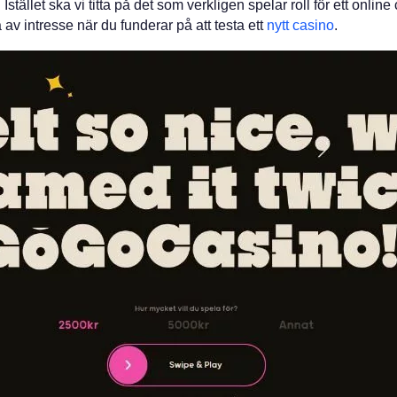
 Istället ska vi titta på det som verkligen spelar roll för ett onl
v intresse när du funderar på att testa ett
nytt casino
.