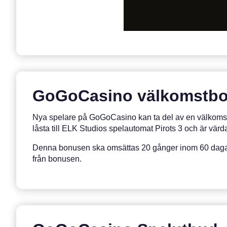
GoGoCasino välkomstb
Nya spelare på GoGoCasino kan ta del av en välkom
låsta till ELK Studios spelautomat Pirots 3 och är värd
Denna bonusen ska omsättas 20 gånger inom 60 dagar f
från bonusen.