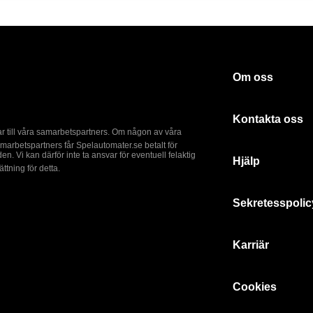
Om oss
Kontakta oss
ar till våra samarbetspartners. Om någon av våra
marbetspartners får Spelautomater.se betalt för
. Vi kan därför inte ta ansvar för eventuell felaktig
Hjälp
sättning för detta.
Sekretesspolic
Karriär
Cookies