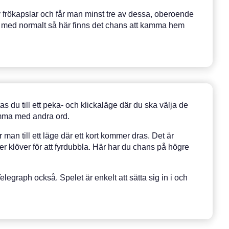
av frökapslar och får man minst tre av dessa, oberoende
rt med normalt så här finns det chans att kamma hem
s du till ett peka- och klickaläge där du ska välja de
umma med andra ord.
 man till ett läge där ett kort kommer dras. Det är
eller klöver för att fyrdubbla. Här har du chans på högre
graph också. Spelet är enkelt att sätta sig in i och