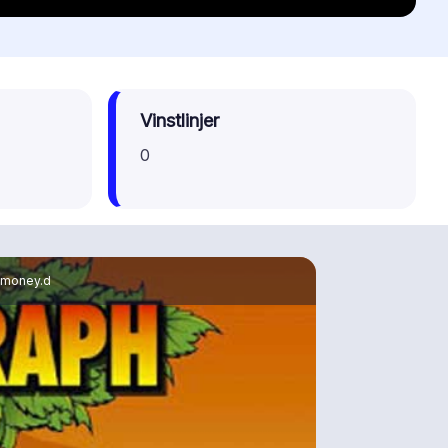
Vinstlinjer
0
l money.d