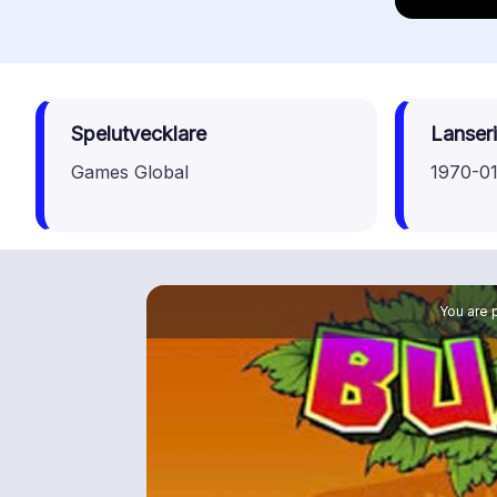
Spelutvecklare
Lanser
Games Global
1970-01
You are 