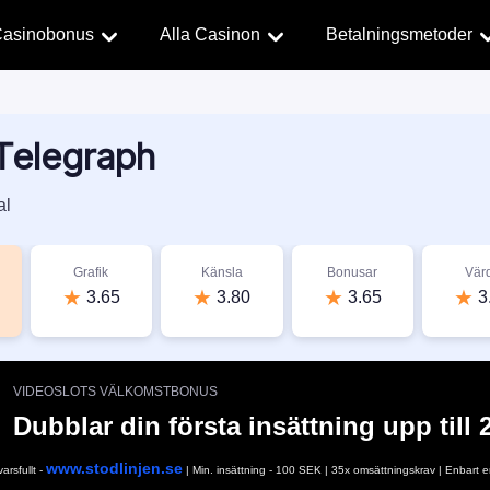
asinobonus
Alla Casinon
Betalningsmetoder
Telegraph
al
Grafik
Känsla
Bonusar
Vär
3.65
3.80
3.65
3
VIDEOSLOTS VÄLKOMSTBONUS
Dubblar din första insättning upp till 
www.stodlinjen.se
arsfullt -
| Min. insättning - 100 SEK | 35x omsättningskrav | Enbart 