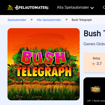
Alla Spelautomater
C
>
>
Spelautomater
Alla Spelautomater
Bush Telegraph
Bush 
Games Glob
Betyg
3.7
18+ | Spela ansv