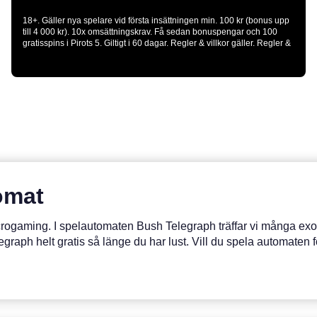
18+. Gäller nya spelare vid första insättningen min. 100 kr (bonus upp
till 4 000 kr). 10x omsättningskrav. Få sedan bonuspengar och 100
gratisspins i Pirots 5. Giltigt i 60 dagar. Regler & villkor gäller. Regler &
www.stodlinjen.se
www.spelpaus.se
villkor gäller.
-
. Spela
ansvarsfullt.
omat
crogaming. I spelautomaten Bush Telegraph träffar vi många exoti
raph helt gratis så länge du har lust. Vill du spela automaten f