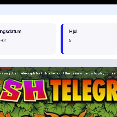
ingsdatum
Hjul
-01
5
playing Bush Telegraph for FUN, check out the casinos below to play for rea