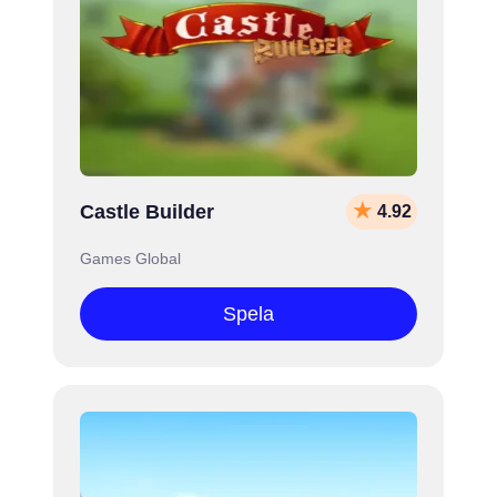
Castle Builder
4.92
Games Global
Spela