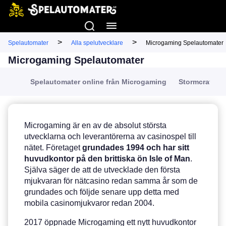
>
>
Spelautomater
Alla spelutvecklare
Microgaming Spelautomater
Microgaming Spelautomater
Spelautomater online från Microgaming
Stormcraft St
Microgaming är en av de absolut största
utvecklarna och leverantörerna av casinospel till
nätet. Företaget
grundades 1994 och har sitt
huvudkontor på den brittiska ön Isle of Man
.
Själva säger de att de utvecklade den första
mjukvaran för nätcasino redan samma år som de
grundades och följde senare upp detta med
mobila casinomjukvaror redan 2004.
2017 öppnade Microgaming ett nytt huvudkontor