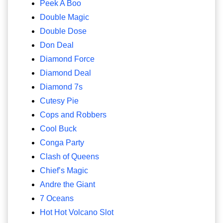
Peek A Boo
Double Magic
Double Dose
Don Deal
Diamond Force
Diamond Deal
Diamond 7s
Cutesy Pie
Cops and Robbers
Cool Buck
Conga Party
Clash of Queens
Chief’s Magic
Andre the Giant
7 Oceans
Hot Hot Volcano Slot