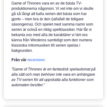
Game of Thrones vara en av de bästa TV-
produktionerna någonsin. Vi vet inte om vi skulle
gå så långt att kalla serien det bästa som har
gjorts – men bra är den (iallafall de tidigare
säsongerna). Och spelet med samma namn som
serien är också en riktig spelklassiker. Här får vi
bekanta oss med alla de karaktärer vi lärt oss
känna från Westeros samtidigt som den numera
klassiska intromusiken till serien spelas i
bakgrunden.
Från vår
recension
:
”Game of Thrones är en fantastisk spelautomat på
alla sätt och man behöver inte vara en anhängare
av TV-serien för att uppskatta alla funktioner som
automaten besitter.”