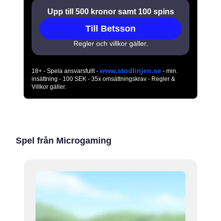
Upp till 500 kronor samt 100 spins
Till Betsson
Regler och villkor gäller.
www.stodlinjen.se
18+ - Spela ansvarsfullt -
- min.
insättning - 100 SEK - 35x omsättningskrav - Regler &
Villkor gäller.
Spel från Microgaming