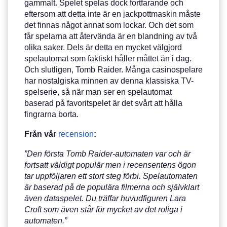
gammalt. Spelet spelas dock fortfarande och
eftersom att detta inte är en jackpottmaskin måste
det finnas något annat som lockar. Och det som
får spelarna att återvända är en blandning av två
olika saker. Dels är detta en mycket välgjord
spelautomat som faktiskt håller måttet än i dag.
Och slutligen, Tomb Raider. Många casinospelare
har nostalgiska minnen av denna klassiska TV-
spelserie, så när man ser en spelautomat
baserad på favoritspelet är det svårt att hålla
fingrarna borta.
Från vår
recension
:
”Den första Tomb Raider-automaten var och är
fortsatt väldigt populär men i recensentens ögon
tar uppföljaren ett stort steg förbi. Spelautomaten
är baserad på de populära filmerna och självklart
även dataspelet. Du träffar huvudfiguren Lara
Croft som även står för mycket av det roliga i
automaten.”