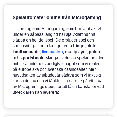
Spelautomater online från Microgaming
Ett företag som Microgaming som har varit aktivt
under en såpass lång tid har självklart hunnit
släppa en hel del spel. De erbjuder spel och
spellösningar inom kategorierna
bingo, slots,
landbaserade,
live casino
, multiplayer, poker
och
sportsbook.
Många av dessa spelautomater
online är inte nödvändigtvis något som vi möter
på europeiska och svenska casinosajter. Men
huvudsaken av utbudet är sådant som vi faktiskt
kan ta del av och vi tänkte titta närmre på ett urval
av Microgamings utbud för att få en känsla för vad
utvecklaren kan leverera: