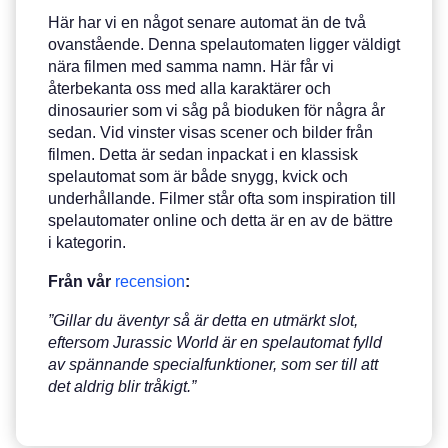
Här har vi en något senare automat än de två
ovanstående. Denna spelautomaten ligger väldigt
nära filmen med samma namn. Här får vi
återbekanta oss med alla karaktärer och
dinosaurier som vi såg på bioduken för några år
sedan. Vid vinster visas scener och bilder från
filmen. Detta är sedan inpackat i en klassisk
spelautomat som är både snygg, kvick och
underhållande. Filmer står ofta som inspiration till
spelautomater online och detta är en av de bättre
i kategorin.
Från vår
recension
:
”Gillar du äventyr så är detta en utmärkt slot,
eftersom Jurassic World är en spelautomat fylld
av spännande specialfunktioner, som ser till att
det aldrig blir tråkigt.”