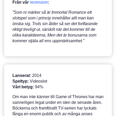
Från vår
recension
:
”Som ni märker så är Immortal Romance ett
slotspel som i princip innehåller allt man kan
önska sig. Trots sin ålder så ser det fortfarande
riktigt trevligt ut, särskilt när det kommer till de
olika karaktärerna. Men det är bonusarna som
kommer stjäla all ens uppmärksamhet.”
Lanserat:
2014
Speltyp:
Videoslot
Vårt betyg:
94%
Om man inte känner till Game of Thrones har man
sannerligen legat under en sten de senaste åren.
Böckerna och framförallt TV-serien har lyckats
fånga en enorm publik och av många anses