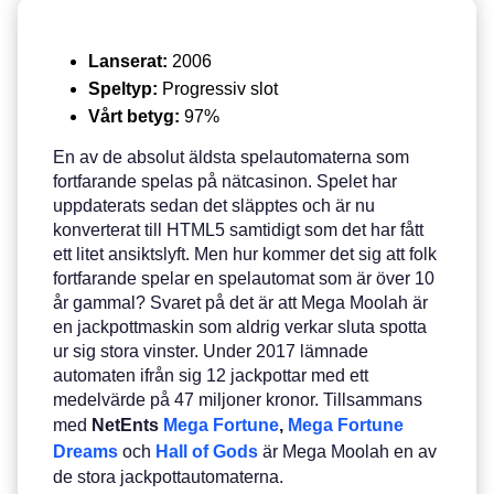
Lanserat:
2006
Speltyp:
Progressiv slot
Vårt betyg:
97%
En av de absolut äldsta spelautomaterna som
fortfarande spelas på nätcasinon. Spelet har
uppdaterats sedan det släpptes och är nu
konverterat till HTML5 samtidigt som det har fått
ett litet ansiktslyft. Men hur kommer det sig att folk
fortfarande spelar en spelautomat som är över 10
år gammal? Svaret på det är att Mega Moolah är
en jackpottmaskin som aldrig verkar sluta spotta
ur sig stora vinster. Under 2017 lämnade
automaten ifrån sig 12 jackpottar med ett
medelvärde på 47 miljoner kronor. Tillsammans
med
NetEnts
Mega Fortune
,
Mega Fortune
Dreams
och
Hall of Gods
är Mega Moolah en av
de stora jackpottautomaterna.