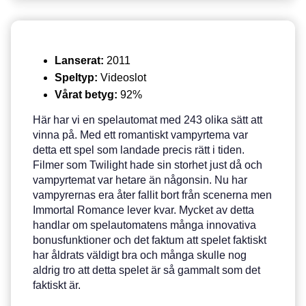
Lanserat:
2011
Speltyp:
Videoslot
Vårat betyg:
92%
Här har vi en spelautomat med 243 olika sätt att
vinna på. Med ett romantiskt vampyrtema var
detta ett spel som landade precis rätt i tiden.
Filmer som Twilight hade sin storhet just då och
vampyrtemat var hetare än någonsin. Nu har
vampyrernas era åter fallit bort från scenerna men
Immortal Romance lever kvar. Mycket av detta
handlar om spelautomatens många innovativa
bonusfunktioner och det faktum att spelet faktiskt
har åldrats väldigt bra och många skulle nog
aldrig tro att detta spelet är så gammalt som det
faktiskt är.