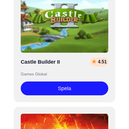
Castle Builder II
4.51
Games Global
Spela