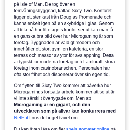
på Isle of Man. De tog över en
femvåningsbyggnad, kallad Sixty Two. Kontoret
ligger ett stenkast från Douglas Promenade och
känns enkelt igen på en skybridge i glas. Genom
att titta på hur företagets kontor ser ut kan man få
en ganska bra bild över hur Microgaming är som
företag. Byggnaden är väldigt modern och
innehåller ett stort gym, en kafeteria, en stor
terrass och massor av ytor för avslappning. Detta
är typiskt för moderna företag och framförallt stora
företag inom casinobranschen. Personalen har
ofta stor frihet och disponerar över sin egen tid.
Om flytten till Sixty Two kommer att påverka hur
Microgamings fortsatta arbete kommer att se ut är
vi inte särskilt övertygade om. Men att
Microgaming är en gigant, och den
utvecklaren som på allvar kan konkurrera med
NetEnt
finns det inget tvivel om.
Du kan även läsa om fler
spelautomater online
på