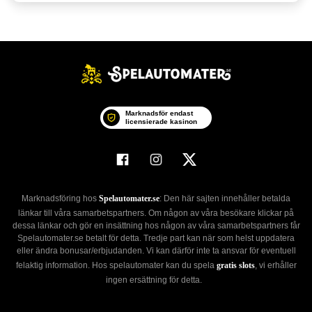
Marknadsför endast
licensierade kasinon
Marknadsföring hos
Spelautomater.se
: Den här sajten innehåller betalda
länkar till våra samarbetspartners. Om någon av våra besökare klickar på
dessa länkar och gör en insättning hos någon av våra samarbetspartners får
Spelautomater.se betalt för detta. Tredje part kan när som helst uppdatera
eller ändra bonusar/erbjudanden. Vi kan därför inte ta ansvar för eventuell
felaktig information. Hos spelautomater kan du spela
gratis slots
, vi erhåller
ingen ersättning för detta.