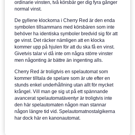
ordinarie vinsten, två körsbär ger dig fyra gånger
normal vinst.
De gyllene klockorna i Cherry Red är den enda
symbolen tillsammans med körsbären som inte
behöver ha identiska symboler bredvid sig för att
ge vinst. Det räcker nämligen att en klocka
kommer upp på hjulen för att du ska få en vinst.
Givetvis talar vi då inte om några större vinster
men någonting är bättre än ingenting alls.
Cherry Red är troligtvis en spelautomat som
kommer tilltala de spelare som är ute efter en
stunds enkel underhållning utan allt för mycket
krångel. Vill man ge sig ut på ett spännande
avancerat spelautomatäventyr är troligtvis inte
den här spelautomaten någon man stannar
någon längre tid vid. Spelautomatnostalgikerna
har dock här en kanonautomat.