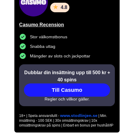
4.8
Casumo Recension
Stor välkomstbonus
Snabba uttag
Mängder av slots och jackpottar
Dubblar din insättning upp till 500 kr +
40 spins
Till Casumo
Regler och villkor gäller.
www.stodlinjen.se
18+ | Spela ansvarsfullt -
| Min.
insättning - 100 SEK | 30x omsättningskrav | 10x
omsättningskrav på spins | Enbart en bonus per hushåll/IP