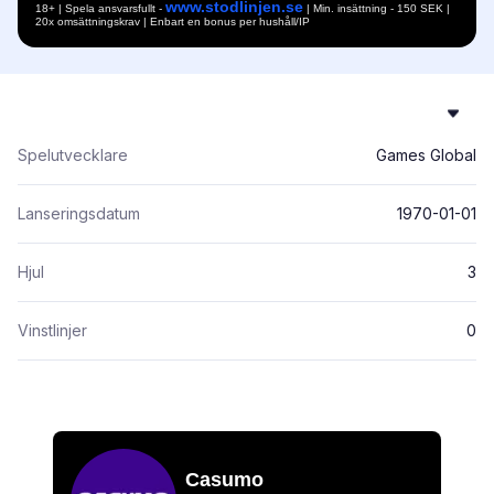
www.stodlinjen.se
18+ | Spela ansvarsfullt -
| Min. insättning - 150 SEK |
20x omsättningskrav | Enbart en bonus per hushåll/IP
Spelutvecklare
Games Global
Lanseringsdatum
1970-01-01
Hjul
3
Vinstlinjer
0
Casumo