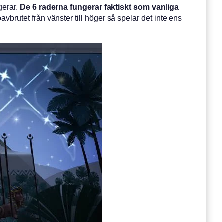
gerar.
De 6 raderna fungerar faktiskt som vanliga
avbrutet från vänster till höger så spelar det inte ens