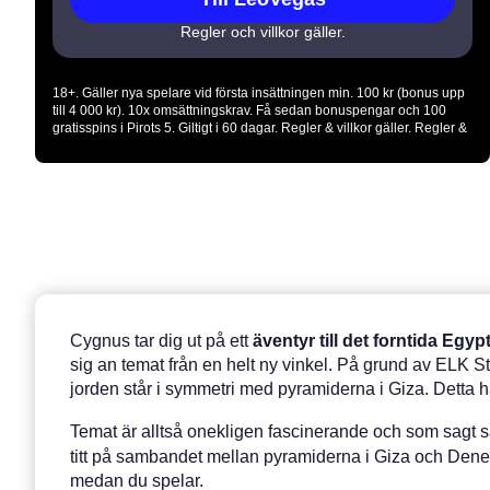
Regler och villkor gäller.
18+. Gäller nya spelare vid första insättningen min. 100 kr (bonus upp
till 4 000 kr). 10x omsättningskrav. Få sedan bonuspengar och 100
gratisspins i Pirots 5. Giltigt i 60 dagar. Regler & villkor gäller. Regler &
www.stodlinjen.se
www.spelpaus.se
villkor gäller.
-
. Spela
ansvarsfullt.
Cygnus tar dig ut på ett
äventyr till det forntida Egyp
sig an temat från en helt ny vinkel. På grund av ELK St
jorden står i symmetri med pyramiderna i Giza. Detta ha
Temat är alltså onekligen fascinerande och som sagt s
titt på sambandet mellan pyramiderna i Giza och Deneb
medan du spelar.