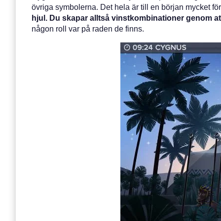
övriga symbolerna. Det hela är till en början mycket fö
hjul. Du skapar alltså vinstkombinationer genom at
någon roll var på raden de finns.