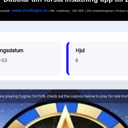
www.stodlinjen.se
arsfullt -
| Min. insättning - 100 SEK | 35x omsättningskrav | Enbart 
ingsdatum
Hjul
-03
8
are playing Cygnus for FUN, check out the casinos below to play for real mo