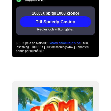
100% upp till 1000 kronor
Till Speedy Casino
Regler och villkor gäller.
www.stodlinjen.se
18+ | Spela ansvarsfullt -
| Min.
insättning - 100 SEK | 20x omsättningskrav | Enbart en
bonus per hushåll/IP