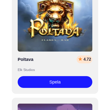
Poltava
4.72
Elk Studios
Spela