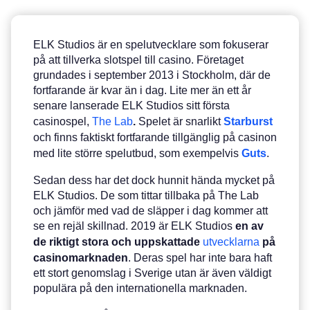
ELK Studios är en spelutvecklare som fokuserar
på att tillverka slotspel till casino. Företaget
grundades i september 2013 i Stockholm, där de
fortfarande är kvar än i dag. Lite mer än ett år
senare lanserade ELK Studios sitt första
casinospel,
The Lab
.
Spelet är snarlikt
Starburst
och finns faktiskt fortfarande tillgänglig på casinon
med lite större spelutbud, som exempelvis
Guts
.
Sedan dess har det dock hunnit hända mycket på
ELK Studios. De som tittar tillbaka på The Lab
och jämför med vad de släpper i dag kommer att
se en rejäl skillnad. 2019 är ELK Studios
en av
de riktigt stora och uppskattade
utvecklarna
på
casinomarknaden
. Deras spel har inte bara haft
ett stort genomslag i Sverige utan är även väldigt
populära på den internationella marknaden.