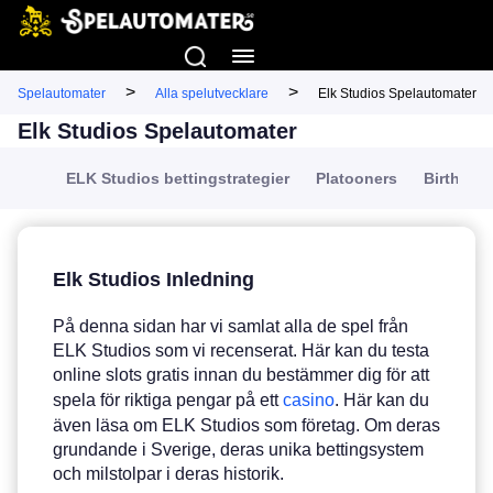
>
>
Spelautomater
Alla spelutvecklare
Elk Studios Spelautomater
Elk Studios Spelautomater
ELK Studios bettingstrategier
Platooners
Birthday!
Elk Studios Inledning
På denna sidan har vi samlat alla de spel från
ELK Studios som vi recenserat. Här kan du testa
online slots gratis innan du bestämmer dig för att
spela för riktiga pengar på ett
casino
. Här kan du
även läsa om ELK Studios som företag. Om deras
grundande i Sverige, deras unika bettingsystem
och milstolpar i deras historik.