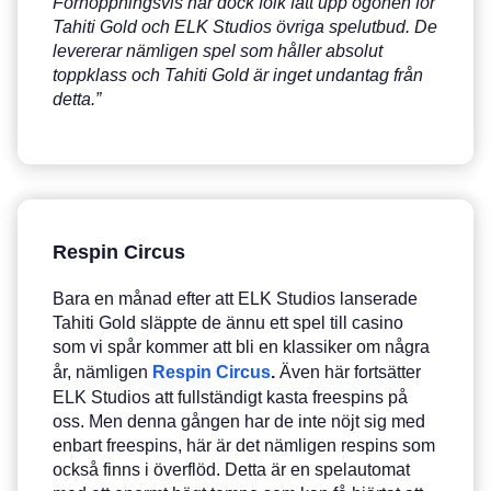
Förhoppningsvis har dock folk fått upp ögonen för
Tahiti Gold och ELK Studios övriga spelutbud. De
levererar nämligen spel som håller absolut
toppklass och Tahiti Gold är inget undantag från
detta.”
Respin Circus
Bara en månad efter att ELK Studios lanserade
Tahiti Gold släppte de ännu ett spel till casino
som vi spår kommer att bli en klassiker om några
år, nämligen
Respin Circus
.
Även här fortsätter
ELK Studios att fullständigt kasta freespins på
oss. Men denna gången har de inte nöjt sig med
enbart freespins, här är det nämligen respins som
också finns i överflöd. Detta är en spelautomat