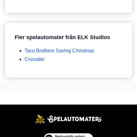
Fler spelautomater från ELK Studios
Taco Brothers Saving Christmas
Crusader
Marknadsför endast