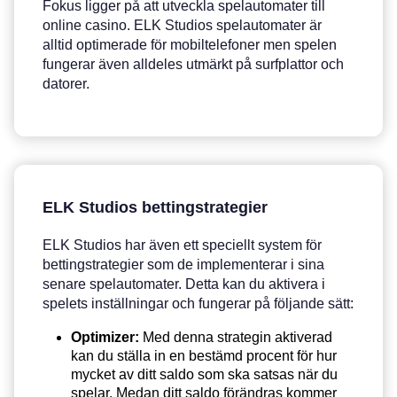
Fokus ligger på att utveckla spelautomater till
online casino. ELK Studios spelautomater är
alltid optimerade för mobiltelefoner men spelen
fungerar även alldeles utmärkt på surfplattor och
datorer.
ELK Studios bettingstrategier
ELK Studios har även ett speciellt system för
bettingstrategier som de implementerar i sina
senare spelautomater. Detta kan du aktivera i
spelets inställningar och fungerar på följande sätt:
Optimizer:
Med denna strategin aktiverad
kan du ställa in en bestämd procent för hur
mycket av ditt saldo som ska satsas när du
spelar. Medan ditt saldo förändras kommer