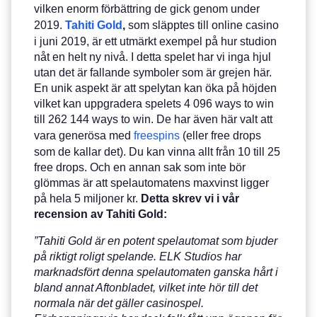
vilken enorm förbättring de gick genom under
2019.
Tahiti Gold
,
som släpptes till online casino
i juni 2019, är ett utmärkt exempel på hur studion
nåt en helt ny nivå. I detta spelet har vi inga hjul
utan det är fallande symboler som är grejen här.
En unik aspekt är att spelytan kan öka på höjden
vilket kan uppgradera spelets 4 096 ways to win
till 262 144 ways to win. De har även här valt att
vara generösa med
freespins
(eller free drops
som de kallar det). Du kan vinna allt från 10 till 25
free drops. Och en annan sak som inte bör
glömmas är att spelautomatens maxvinst ligger
på hela 5 miljoner kr.
Detta skrev vi i vår
recension av Tahiti Gold:
”Tahiti Gold är en potent spelautomat som bjuder
på riktigt roligt spelande. ELK Studios har
marknadsfört denna spelautomaten ganska hårt i
bland annat Aftonbladet, vilket inte hör till det
normala när det gäller casinospel.