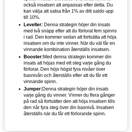
också insatsen att anpassas efter detta. Du
kan välja att satsa från 1% av ditt saldo upp
till 10%.
Leveller:
Denna strategin höjer din insats
med två snäpp efter att du förlorat fem spinns
i rad. Den kommer sedan att fortsätta att höja
insatsen om du inte vinner. När du väl får en
vinnande kombination återställs insatsen.
Booster:
Med denna strategin kommer din
insats att höjas med ett steg varje gång du
förlorar. Den höjs högst fyra nivåer över
basnivån och återställs efter att du får ett
vinnande spinn.
Jumper:
Denna strategin höjer din insats
varje gång du vinner. Vinner du flera gånger
på rad så fortsätter den att höja insatsen tills
den når fyra steg över din basnivå. Insatsen
återställs när du får ett förlorande spinn.