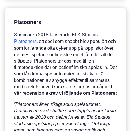
Platooners
Sommaren 2018 lanserade ELK Studios
Platooners
,
ett spel som snabbt blev populärt och
som fortfarande ofta dyker upp på topplistor över
de mest spelade online slotsen ett år efter att det
släpptes. Platooners tar oss med till en
filmproduktion där en actionfilm ska spelas in. Det
som får denna spelautomaten att sticka ut är
kombinationen av snygga effekter tillsammans
med spelets huvudkaraktärers bonusförmågor.
I
vår recension skrev vi följande om Platooners:
”Platooners är en riktigt solid spelautomat.
Definitivt en av de bättre som släppts under första
halvan av 2018 och definitivt ett av Elk Studios
starkaste spelsläpp på mycket länge. Det roliga
temat som blandas med en snygg grafik och