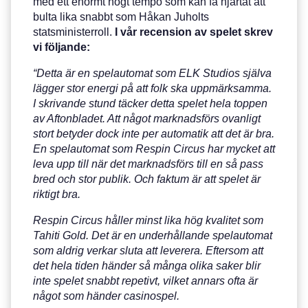
med ett enormt högt tempo som kan få hjärtat att
bulta lika snabbt som Håkan Juholts
statsministerroll.
I vår recension av spelet skrev
vi följande:
“Detta är en spelautomat som ELK Studios själva
lägger stor energi på att folk ska uppmärksamma.
I skrivande stund täcker detta spelet hela toppen
av Aftonbladet. Att något marknadsförs ovanligt
stort betyder dock inte per automatik att det är bra.
En spelautomat som Respin Circus har mycket att
leva upp till när det marknadsförs till en så pass
bred och stor publik.
Och faktum är att spelet är
riktigt bra.
Respin Circus håller minst lika hög kvalitet som
Tahiti Gold. Det är en underhållande spelautomat
som aldrig verkar sluta att leverera. Eftersom att
det hela tiden händer så många olika saker blir
inte spelet snabbt repetivt, vilket annars ofta är
något som händer casinospel.