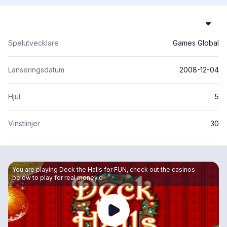
Spelutvecklare
Games Global
Lanseringsdatum
2008-12-04
Hjul
5
Vinstlinjer
30
You are playing Deck the Halls for FUN, check out the casinos
below to play for real money.d