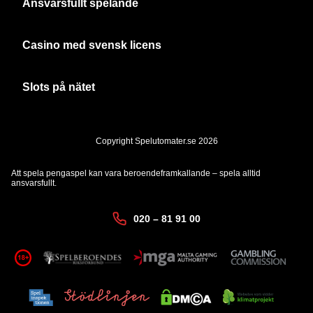
Ansvarsfullt spelande
Casino med svensk licens
Slots på nätet
Copyright Spelutomater.se 2026
Att spela pengaspel kan vara beroendeframkallande – spela alltid
ansvarsfullt.
020 – 81 91 00