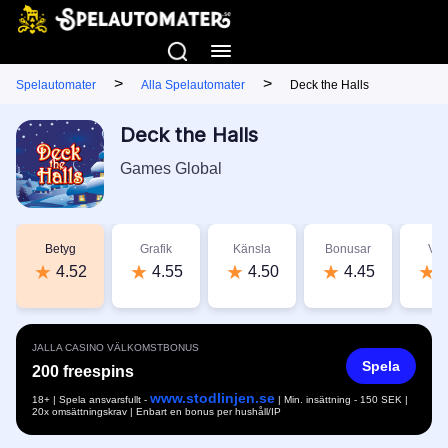
>
>
Spelautomater
Alla Spelautomater
Deck the Halls
Deck the Halls
Games Global
Betyg
Grafik
Känsla
Bonusar
Vär
4.52
4.55
4.50
4.45
4
JALLA CASINO VÄLKOMSTBONUS
Spela
200 freespins
www.stodlinjen.se
18+ | Spela ansvarsfullt -
| Min. insättning - 150 SEK |
20x omsättningskrav | Enbart en bonus per hushåll/IP