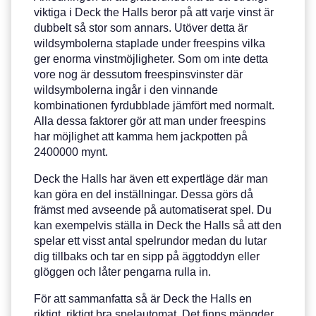
viktiga i Deck the Halls beror på att varje vinst är
dubbelt så stor som annars. Utöver detta är
wildsymbolerna staplade under freespins vilka
ger enorma vinstmöjligheter. Som om inte detta
vore nog är dessutom freespinsvinster där
wildsymbolerna ingår i den vinnande
kombinationen fyrdubblade jämfört med normalt.
Alla dessa faktorer gör att man under freespins
har möjlighet att kamma hem jackpotten på
2400000 mynt.
Deck the Halls har även ett expertläge där man
kan göra en del inställningar. Dessa görs då
främst med avseende på automatiserat spel. Du
kan exempelvis ställa in Deck the Halls så att den
spelar ett visst antal spelrundor medan du lutar
dig tillbaks och tar en sipp på äggtoddyn eller
glöggen och låter pengarna rulla in.
För att sammanfatta så är Deck the Halls en
riktigt, riktigt bra spelautomat. Det finns mängder