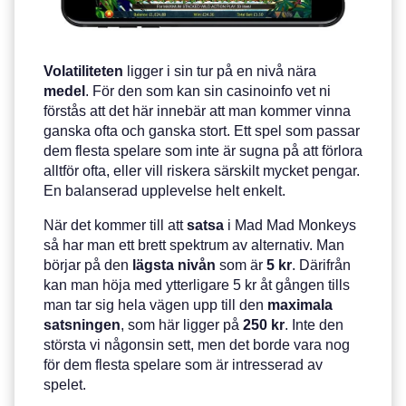
Volatiliteten
ligger i sin tur på en nivå nära
medel
. För den som kan sin casinoinfo vet ni
förstås att det här innebär att man kommer vinna
ganska ofta och ganska stort. Ett spel som passar
dem flesta spelare som inte är sugna på att förlora
alltför ofta, eller vill riskera särskilt mycket pengar.
En balanserad upplevelse helt enkelt.
När det kommer till att
satsa
i Mad Mad Monkeys
så har man ett brett spektrum av alternativ. Man
börjar på den
lägsta
nivån
som är
5 kr
. Därifrån
kan man höja med ytterligare 5 kr åt gången tills
man tar sig hela vägen upp till den
maximala
satsningen
, som här ligger på
250
kr
. Inte den
största vi någonsin sett, men det borde vara nog
för dem flesta spelare som är intresserad av
spelet.