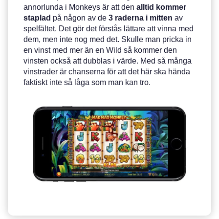
annorlunda i Monkeys är att den
alltid kommer
staplad
på någon av de
3 raderna i mitten
av
spelfältet. Det gör det förstås lättare att vinna med
dem, men inte nog med det. Skulle man pricka in
en vinst med mer än en Wild så kommer den
vinsten också att dubblas i värde. Med så många
vinstrader är chanserna för att det här ska hända
faktiskt inte så låga som man kan tro.