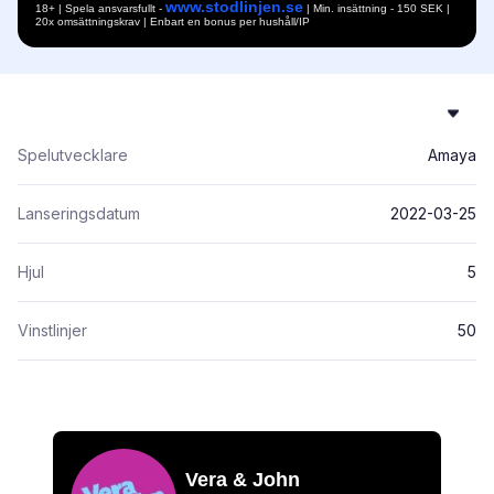
www.stodlinjen.se
18+ | Spela ansvarsfullt -
| Min. insättning - 150 SEK |
20x omsättningskrav | Enbart en bonus per hushåll/IP
Spelutvecklare
Amaya
Lanseringsdatum
2022-03-25
Hjul
5
Vinstlinjer
50
Vera & John