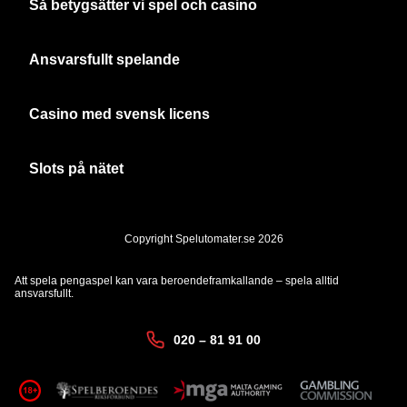
Så betygsätter vi spel och casino
Ansvarsfullt spelande
Casino med svensk licens
Slots på nätet
Copyright Spelutomater.se 2026
Att spela pengaspel kan vara beroendeframkallande – spela alltid
ansvarsfullt.
020 – 81 91 00