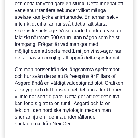
och detta tar ytterligare en stund. Detta innebär att
varje snurr tar flera sekunder vilket många
spelare kan tycka är irriterande. En annan sak vi
inte riktigt gillar är hur svårt det är att starta
slotens frispelsläge. Vi snurrade hundratals snurr,
faktiskt närmare 500 snurr utan någon som helst
framgång. Frågan är vad man gör med
möjligheten att spela med 1 miljon vinstvägar när
det är nästan omöjligt att uppnå detta spelformat.
Om man bortser från det långsamma speltempot
och hur svårt det är att få freespins är Pillars of
Asgard ändå en väldigt väldesignad slot. Grafiken
är snygg och det finns en hel del unika funktioner
vi inte har sett tidigare. Detta gör att det definitivt
kan löna sig att ta en tur till Asgård och få en
lektion i den nordiska mytologin medan man
snurrar hjulen i denna underhållande
spelautomat från NextGen.