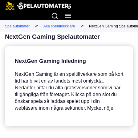
>
>
Spelautomater
Alla spelutvecklare
NextGen Gaming Spelautoma
NextGen Gaming Spelautomater
NextGen Gaming Inledning
NextGen Gaming är en speltillverkare som på kort
tid har blivit en av landets mest omtyckta.
Nedanför hittar du alla gratisversioner som vi har
tillgängliga från företaget. Klicka på den slot du
önskar spela så laddas spelet upp i din
webläsare inom några sekunder. Mycket nöje!