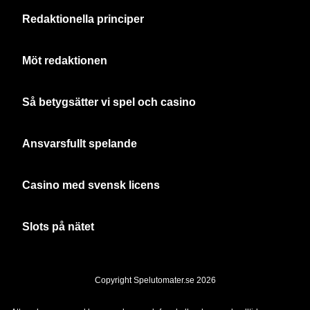
Redaktionella principer
Möt redaktionen
Så betygsätter vi spel och casino
Ansvarsfullt spelande
Casino med svensk licens
Slots på nätet
Copyright Spelutomater.se 2026