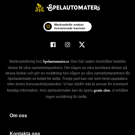
Marknadsför endast
licensierade kasinon
Marknadsföring hos
Spelautomater.se
: Den här sajten innehåller betalda
länkar till våra samarbetspartners. Om någon av våra besökare klickar på
dessa länkar och gör en insättning hos någon av våra samarbetspartners får
Spelautomater.se betalt för detta. Tredje part kan när som helst uppdatera
eller ändra bonusar/erbjudanden. Vi kan därför inte ta ansvar för eventuell
felaktig information. Hos spelautomater kan du spela
gratis slots
, vi erhåller
ingen ersättning för detta.
Om oss
Kontakta oss