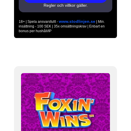
Regler och villkor gäller.
www.stodlinjen.se
18+ | Spela ansvarsfullt -
| Min.
insättning - 100 SEK | 35x omsättningskrav | Enbart en
bonus per hushåll/IP