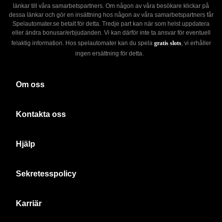
länkar till våra samarbetspartners. Om någon av våra besökare klickar på
dessa länkar och gör en insättning hos någon av våra samarbetspartners får
Spelautomater.se betalt för detta. Tredje part kan när som helst uppdatera
eller ändra bonusar/erbjudanden. Vi kan därför inte ta ansvar för eventuell
felaktig information. Hos spelautomater kan du spela
gratis slots
, vi erhåller
ingen ersättning för detta.
Om oss
Kontakta oss
Hjälp
Sekretesspolicy
Karriär