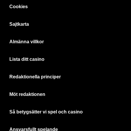
Cookies
Sajtkarta
Almänna villkor
Lista ditt casino
Redaktionella principer
Möt redaktionen
Så betygsätter vi spel och casino
Ansvarsfullt spelande