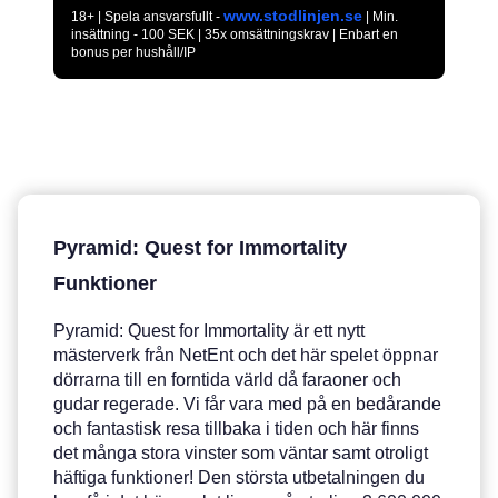
www.stodlinjen.se
18+ | Spela ansvarsfullt -
| Min.
insättning - 100 SEK | 35x omsättningskrav | Enbart en
bonus per hushåll/IP
Pyramid: Quest for Immortality
Funktioner
Pyramid: Quest for Immortality är ett nytt
mästerverk från NetEnt och det här spelet öppnar
dörrarna till en forntida värld då faraoner och
gudar regerade. Vi får vara med på en bedårande
och fantastisk resa tillbaka i tiden och här finns
det många stora vinster som väntar samt otroligt
häftiga funktioner! Den största utbetalningen du