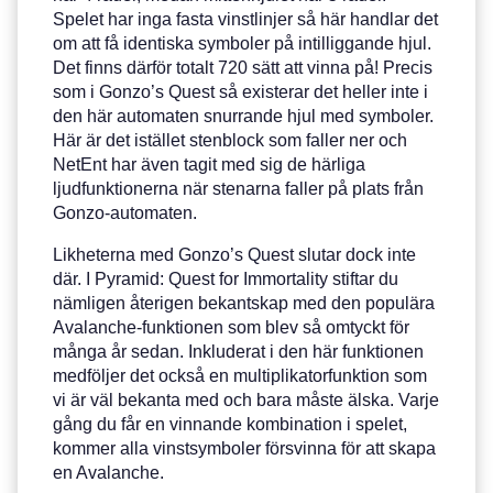
Spelet har inga fasta vinstlinjer så här handlar det
om att få identiska symboler på intilliggande hjul.
Det finns därför totalt 720 sätt att vinna på! Precis
som i Gonzo’s Quest så existerar det heller inte i
den här automaten snurrande hjul med symboler.
Här är det istället stenblock som faller ner och
NetEnt har även tagit med sig de härliga
ljudfunktionerna när stenarna faller på plats från
Gonzo-automaten.
Likheterna med Gonzo’s Quest slutar dock inte
där. I Pyramid: Quest for Immortality stiftar du
nämligen återigen bekantskap med den populära
Avalanche-funktionen som blev så omtyckt för
många år sedan. Inkluderat i den här funktionen
medföljer det också en multiplikatorfunktion som
vi är väl bekanta med och bara måste älska. Varje
gång du får en vinnande kombination i spelet,
kommer alla vinstsymboler försvinna för att skapa
en Avalanche.