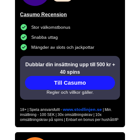
Casumo Recension
Stor välkomstbonus
Snabba uttag
Mängder av slots och jackpottar
Dubblar din insättning upp till 500 kr +
40 spins
Till Casumo
Regler och villkor gäller.
www.stodlinjen.se
18+ | Spela ansvarsfullt -
| Min.
insättning - 100 SEK | 30x omsättningskrav | 10x
omsättningskrav på spins | Enbart en bonus per hushåll/IP