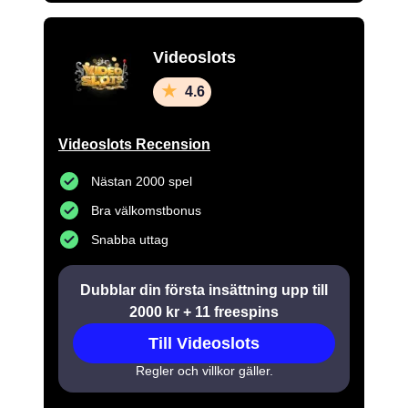
www.stodlinjen.se
www.spelpaus.se
-
. Spela
ansvarsfullt.
Videoslots
4.6
Videoslots Recension
Nästan 2000 spel
Bra välkomstbonus
Snabba uttag
Dubblar din första insättning upp till
2000 kr + 11 freespins
Till Videoslots
Regler och villkor gäller.