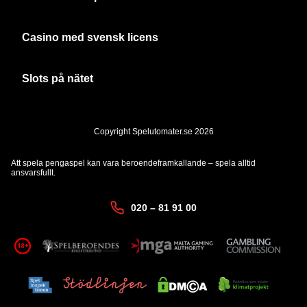
Casino med svensk licens
Slots på nätet
Copyright Spelutomater.se 2026
Att spela pengaspel kan vara beroendeframkallande – spela alltid
ansvarsfullt.
020 – 81 91 00