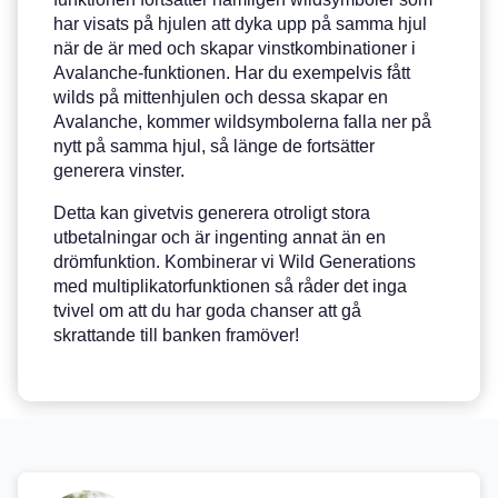
har visats på hjulen att dyka upp på samma hjul
när de är med och skapar vinstkombinationer i
Avalanche-funktionen. Har du exempelvis fått
wilds på mittenhjulen och dessa skapar en
Avalanche, kommer wildsymbolerna falla ner på
nytt på samma hjul, så länge de fortsätter
generera vinster.
Detta kan givetvis generera otroligt stora
utbetalningar och är ingenting annat än en
drömfunktion. Kombinerar vi Wild Generations
med multiplikatorfunktionen så råder det inga
tvivel om att du har goda chanser att gå
skrattande till banken framöver!