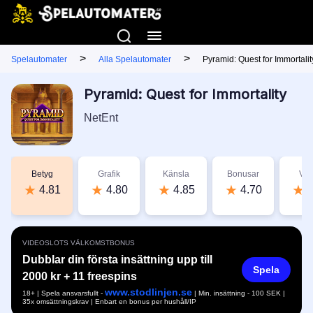
>
>
Spelautomater
Alla Spelautomater
Pyramid: Quest for Immortalit
Pyramid: Quest for Immortality
NetEnt
Betyg
Grafik
Känsla
Bonusar
Vär
4.81
4.80
4.85
4.70
4
VIDEOSLOTS VÄLKOMSTBONUS
Dubblar din första insättning upp till
Spela
2000 kr + 11 freespins
www.stodlinjen.se
18+ | Spela ansvarsfullt -
| Min. insättning - 100 SEK |
35x omsättningskrav | Enbart en bonus per hushåll/IP