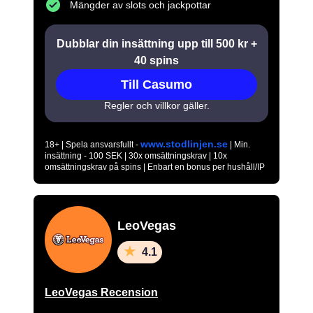
Mängder av slots och jackpottar
Dubblar din insättning upp till 500 kr +
40 spins
Till Casumo
Regler och villkor gäller.
www.stodlinjen.se
18+ | Spela ansvarsfullt -
| Min.
insättning - 100 SEK | 30x omsättningskrav | 10x
omsättningskrav på spins | Enbart en bonus per hushåll/IP
LeoVegas
4.1
LeoVegas Recension