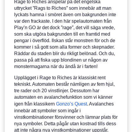
Rage to Riches anspelar på det engelska
uttrycket ”Rags to Riches” som innebär att man
lyckats hamna i smöret även om bakgrunden inte
var den frackaste. I den här spelautomaten från
Play’n GO är det dock ”rage”, det vill säga vrede,
som ska utgöra bakgrunden till en framtid med
pengar i överflöd. Ilskan står monstren för och de
kommer i så gott som alla former och skepnader.
Räddar du staden blir du rikligt belönad. Och du,
passa på att fiska upp blondinen ur någon av
monstermagarna när du ändå är i farten!
Upplägget i Rage to Riches är klassiskt rent
tekniskt. Automaten består nämligen av fem hjul,
tre rader och 20 vinstlinjer. Dessutom har
automaten en avalanchefunktion som vi känner
igen från klassikern
Gonzo’s Quest
. Avalanches
innebär att symboler som ingår i
vinstkombinationer försvinner och lämnar plats för
nya symboler. Detta pågår utan kostnad tills dess
att inte några nya vinstkombinationer uppstår.