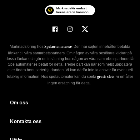
Marknadsför endast
licensierade kasinon
Marknadsföring hos
Spelautomater.se
: Den här sajten innehåller betalda
länkar till våra samarbetspartners. Om någon av våra besökare klickar på
dessa länkar och gör en insättning hos någon av våra samarbetspartners får
Spelautomater.se betalt för detta. Tredje part kan när som helst uppdatera
eller ändra bonusar/erbjudanden. Vi kan därför inte ta ansvar för eventuell
felaktig information. Hos spelautomater kan du spela
gratis slots
, vi erhåller
ingen ersättning för detta.
Om oss
Kontakta oss