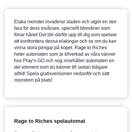
Elaka monster invaderar staden och utgör en stor
fara för dess invånare, speciellt blondiner som
fönar håret! Det blir därför upp till dig som spelare
att konfrontera dessa elakingar och se om du kan
vinna stora pengar på köpet. Rage to Riches
heter automaten som är tillverkad av våra vänner
hos Play’n GO och nog innehåller automaten en
del element som du känner till sedan tidigare
alltid! Spela gratisversionen nedanför och sätt
monstren på plats!
Rage to Riches spelautomat