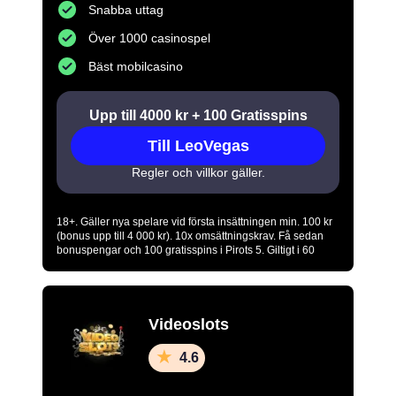
Snabba uttag
Över 1000 casinospel
Bäst mobilcasino
Upp till 4000 kr + 100 Gratisspins
Till LeoVegas
Regler och villkor gäller.
18+. Gäller nya spelare vid första insättningen min. 100 kr
(bonus upp till 4 000 kr). 10x omsättningskrav. Få sedan
bonuspengar och 100 gratisspins i Pirots 5. Giltigt i 60
dagar. Regler & villkor gäller. Regler & villkor gäller.
www.stodlinjen.se
www.spelpaus.se
-
. Spela
ansvarsfullt.
Videoslots
4.6