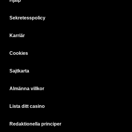
Hjälp
Sekretesspolicy
Karriär
Cookies
Sajtkarta
Almänna villkor
Lista ditt casino
Redaktionella principer