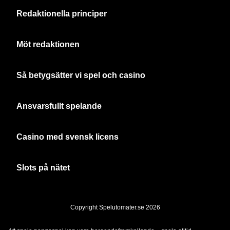
Redaktionella principer
Möt redaktionen
Så betygsätter vi spel och casino
Ansvarsfullt spelande
Casino med svensk licens
Slots på nätet
Copyright Spelutomater.se 2026