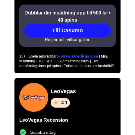
Dubblar din insättning upp till 500 kr +
40 spins
Till Casumo
Regler och villkor gäller.
www.stodlinjen.se
18+ | Spela ansvarsfullt -
| Min.
insättning - 100 SEK | 30x omsättningskrav | 10x
omsättningskrav på spins | Enbart en bonus per hushåll/IP
LeoVegas
4.1
LeoVegas Recension
Snabba uttag