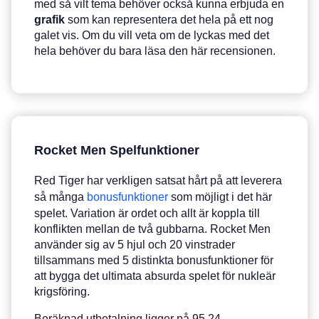
med så vilt tema behöver också kunna erbjuda en
grafik
som kan representera det hela på ett nog
galet vis. Om du vill veta om de lyckas med det
hela behöver du bara läsa den här recensionen.
Rocket Men Spelfunktioner
Red Tiger har verkligen satsat hårt på att leverera
så många
bonusfunktioner
som möjligt i det här
spelet. Variation är ordet och allt är koppla till
konflikten mellan de två gubbarna. Rocket Men
använder sig av 5 hjul och 20 vinstrader
tillsammans med 5 distinkta bonusfunktioner för
att bygga det ultimata absurda spelet för nukleär
krigsföring.
Beräknad utbetalning ligger på 95,24.