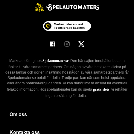
Marknadsför endast
licensierade kasinon
Marknadsföring hos
Spelautomater.se
: Den här sajten innehåller betalda
länkar till våra samarbetspartners. Om någon av våra besökare klickar på
dessa länkar och gör en insättning hos någon av våra samarbetspartners får
Spelautomater.se betalt för detta. Tredje part kan när som helst uppdatera
eller ändra bonusar/erbjudanden. Vi kan därför inte ta ansvar för eventuell
felaktig information. Hos spelautomater kan du spela
gratis slots
, vi erhåller
ingen ersättning för detta.
Om oss
Kontakta oss