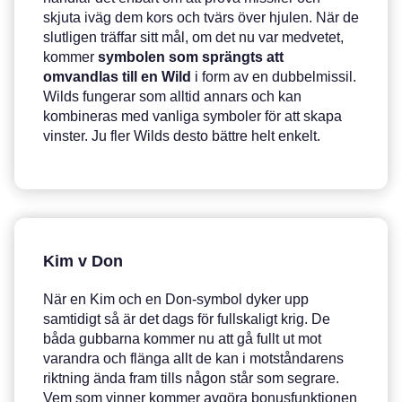
skjuta iväg dem kors och tvärs över hjulen. När de
slutligen träffar sitt mål, om det nu var medvetet,
kommer
symbolen som sprängts att
omvandlas till en Wild
i form av en dubbelmissil.
Wilds fungerar som alltid annars och kan
kombineras med vanliga symboler för att skapa
vinster. Ju fler Wilds desto bättre helt enkelt.
Kim v Don
När en Kim och en Don-symbol dyker upp
samtidigt så är det dags för fullskaligt krig. De
båda gubbarna kommer nu att gå fullt ut mot
varandra och flänga allt de kan i motståndarens
riktning ända fram tills någon står som segrare.
Vem som vinner kommer avgöra bonusfunktionen