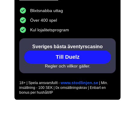
Blixtsnabba uttag
Över 400 spel
Kul lojalitetsprogram
Sveriges bästa äventyrscasino
Till Duelz
Regler och villkor gäller.
www.stodlinjen.se
18+ | Spela ansvarsfullt -
| Min.
insättning - 100 SEK | 0x omsättningskrav | Enbart en
bonus per hushåll/IP