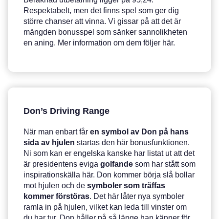
Respektabelt, men det finns spel som ger dig
större chanser att vinna. Vi gissar på att det är
mängden bonusspel som sänker sannolikheten
en aning. Mer information om dem följer här.
Don’s Driving Range
När man enbart får
en symbol av Don på hans
sida av hjulen
startas den här bonusfunktionen.
Ni som kan er engelska kanske har listat ut att det
är presidentens eviga
golfande
som har stått som
inspirationskälla här. Don kommer börja slå bollar
mot hjulen och de
symboler
som
träffas
kommer
förstöras
. Det här låter nya symboler
ramla in på hjulen, vilket kan leda till vinster om
du har tur. Don håller på så länge han känner för