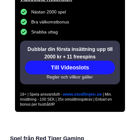
Nästan 2000 spel
Bra välkomstbonus
Snabba uttag
Dubblar din första insättning upp till
2000 kr + 11 freespins
Till Videoslots
Regler och villkor gäller.
www.stodlinjen.se
18+ | Spela ansvarsfullt -
| Min.
insättning - 100 SEK | 35x omsättningskrav | Enbart en
bonus per hushåll/IP
Spel från Red Tiger Gaming