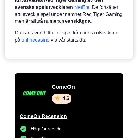
förvärvades Red Tiger Gaming av den
svenska spelutvecklaren
NetEnt
. De fortsätter
att utveckla spel under namnet Red Tiger Gaming
men är alltså numera
svenskägda.
Du kan även hitta fler spel från andra utvecklare
på
onlinecasino
via vår startsida.
ComeOn
4.6
ComeOn Recension
Högt förtroende