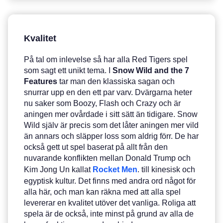
Kvalitet
På tal om inlevelse så har alla Red Tigers spel
som sagt ett unikt tema. I
Snow Wild and the 7
Features
tar man den klassiska sagan och
snurrar upp en den ett par varv. Dvärgarna heter
nu saker som Boozy, Flash och Crazy och är
aningen mer ovårdade i sitt sätt än tidigare. Snow
Wild själv är precis som det låter aningen mer vild
än annars och släpper loss som aldrig förr. De har
också gett ut spel baserat på allt från den
nuvarande konflikten mellan Donald Trump och
Kim Jong Un kallat
Rocket Men
. till kinesisk och
egyptisk kultur. Det finns med andra ord något för
alla här, och man kan räkna med att alla spel
levererar en kvalitet utöver det vanliga. Roliga att
spela är de också, inte minst på grund av alla de