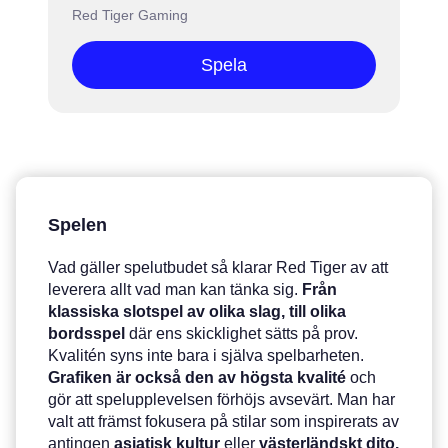
Red Tiger Gaming
Spela
Spelen
Vad gäller spelutbudet så klarar Red Tiger av att
leverera allt vad man kan tänka sig.
Från
klassiska slotspel av olika slag, till olika
bordsspel
där ens skicklighet sätts på prov.
Kvalitén syns inte bara i själva spelbarheten.
Grafiken är också den av högsta kvalité
och
gör att spelupplevelsen förhöjs avsevärt. Man har
valt att främst fokusera på stilar som inspirerats av
antingen
asiatisk kultur
eller
västerländskt dito.