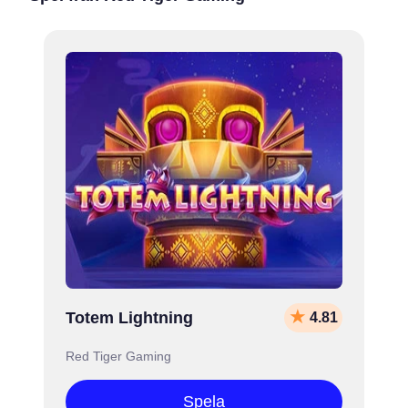
Totem Lightning
4.81
Red Tiger Gaming
Spela