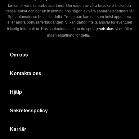
länkar till våra samarbetspartners. Om någon av våra besökare klickar på
dessa länkar och gör en insättning hos någon av våra samarbetspartners får
Spelautomater.se betalt för detta. Tredje part kan när som helst uppdatera
eller ändra bonusar/erbjudanden. Vi kan därför inte ta ansvar för eventuell
felaktig information. Hos spelautomater kan du spela
gratis slots
, vi erhåller
ingen ersättning för detta.
Om oss
Kontakta oss
Hjälp
Sekretesspolicy
Karriär