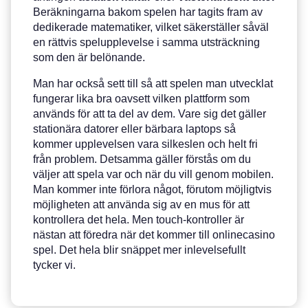
Beräkningarna bakom spelen har tagits fram av
dedikerade matematiker, vilket säkerställer såväl
en rättvis spelupplevelse i samma utsträckning
som den är belönande.
Man har också sett till så att spelen man utvecklat
fungerar lika bra oavsett vilken plattform som
används för att ta del av dem. Vare sig det gäller
stationära datorer eller bärbara laptops så
kommer upplevelsen vara silkeslen och helt fri
från problem. Detsamma gäller förstås om du
väljer att spela var och när du vill genom mobilen.
Man kommer inte förlora något, förutom möjligtvis
möjligheten att använda sig av en mus för att
kontrollera det hela. Men touch-kontroller är
nästan att föredra när det kommer till onlinecasino
spel. Det hela blir snäppet mer inlevelsefullt
tycker vi.