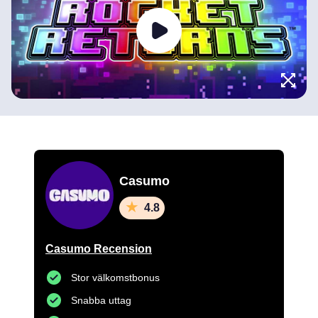
Casumo
4.8
Casumo Recension
Stor välkomstbonus
Snabba uttag