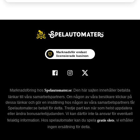
Marknadsför endast
licensierade kasinon
Marknadsföring hos
Spelautomater.se
: Den här sajten innehåller betalda
länkar till våra samarbetspartners. Om någon av våra besökare klickar på
dessa länkar och gör en insättning hos någon av våra samarbetspartners får
Spelautomater.se betalt för detta. Tredje part kan när som helst uppdatera
eller ändra bonusar/erbjudanden. Vi kan därför inte ta ansvar för eventuell
felaktig information. Hos spelautomater kan du spela
gratis slots
, vi erhåller
ingen ersättning för detta.