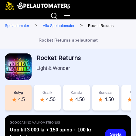
>
>
Spelautomater
Alla Spelautomater
Rocket Returns
Rocket Returns spelautomat
Rocket Returns
Light & Wonder
Betyg
Grafik
Känsla
Bonusar
Vär
4.5
4.50
4.50
4.50
4
GOGOCASINO VÄLKOMSTBONUS
Upp till 3 000 kr + 150 spins + 100 kr
Spela