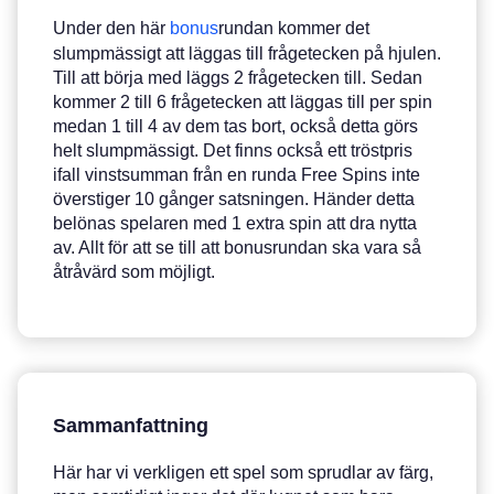
Under den här
bonus
rundan kommer det
slumpmässigt att läggas till frågetecken på hjulen.
Till att börja med läggs 2 frågetecken till. Sedan
kommer 2 till 6 frågetecken att läggas till per spin
medan 1 till 4 av dem tas bort, också detta görs
helt slumpmässigt. Det finns också ett tröstpris
ifall vinstsumman från en runda Free Spins inte
överstiger 10 gånger satsningen. Händer detta
belönas spelaren med 1 extra spin att dra nytta
av. Allt för att se till att bonusrundan ska vara så
åtråvärd som möjligt.
Sammanfattning
Här har vi verkligen ett spel som sprudlar av färg,