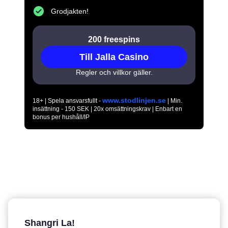
Grodjakten!
200 freespins
Till Jalla Casino
Regler och villkor gäller.
www.stodlinjen.se
18+ | Spela ansvarsfullt -
| Min.
insättning - 150 SEK | 20x omsättningskrav | Enbart en
bonus per hushåll/IP
Shangri La!