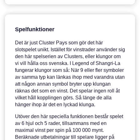
Spelfunktioner
Det är just Cluster Pays som gör det här
slotspelet unikt. Istället för vinstrader använder sig
den här spelserien av Clusters, eller klungor om
vi vill hålla oss svenska. I Legend of Shangri-La
fungerar klungor som så: När 9 eller fler symboler
av samma typ kan länkas ihop med varandra utan
att någon annan symbol bryter upp klungan
räknas det som en vinst. Det spelar ingen roll åt
vilket håll kopplingen görs. Så länge de alla
hänger ihop är det en lyckad klunga.
Utöver den här speciella funktionen består spelet
av 6 hjul och 5 rader, tillsammans med en
maximal vinst per spin på 100 000 mynt.
Beräknade utbetalningar till spelare ligger på