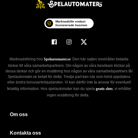
Marknadsför endast
licensierade kasinon
Marknadsföring hos
Spelautomater.se
: Den här sajten innehåller betalda
länkar till våra samarbetspartners. Om någon av våra besökare klickar på
dessa länkar och gör en insättning hos någon av våra samarbetspartners får
Spelautomater.se betalt för detta. Tredje part kan när som helst uppdatera
eller ändra bonusar/erbjudanden. Vi kan därför inte ta ansvar för eventuell
felaktig information. Hos spelautomater kan du spela
gratis slots
, vi erhåller
ingen ersättning för detta.
Om oss
Kontakta oss