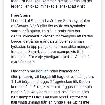
läget. Nudge Reel kommer inte att startas om det
leder till en ökad, minskad eller skapad vinst.
Free Spins
I Legend of Shangri-La är Free Spins-symbolen
en Scatter. När 3 eller fler av dessa symboler
stannar på hjulen, i sin fulla prakt eller bara
delvis, kommer funktionen för freespins att startas.
Beroende på hur många symboler som man
lyckades få upp på hjulen får man olika mängder
freespins. 3 symboler leder exempelvis till 5
freespins. För varje ytterligare symbol får man 1
extra free spin.
Under den här
bonus
rundan kommer det
slumpmässigt att läggas till frågetecken på hjulen.
Till att börja med läggs 2 frågetecken till. Sedan
kommer 2 till 6 frågetecken att läggas till per spin
medan 1 till 4 av dem tas bort, också detta görs
helt slumpmässigt. Det finns också ett tröstpris
ifall vinstsumman från en runda Free Spins inte