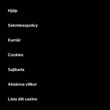
Hjälp
Sekretesspolicy
Karriär
Cookies
Sajtkarta
Almänna villkor
Lista ditt casino