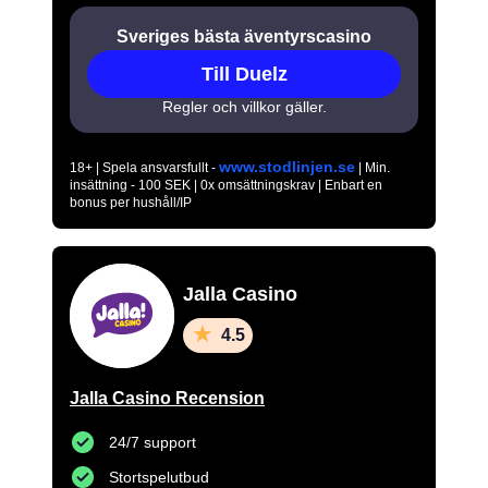
Sveriges bästa äventyrscasino
Till Duelz
Regler och villkor gäller.
www.stodlinjen.se
18+ | Spela ansvarsfullt -
| Min.
insättning - 100 SEK | 0x omsättningskrav | Enbart en
bonus per hushåll/IP
Jalla Casino
4.5
Jalla Casino Recension
24/7 support
Stortspelutbud