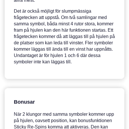
allra mest.
Det är också möjligt för slumpmässiga
frågetecken att uppstå. Om två samlingar med
samma symbol, båda minst 4 rutor stora, kommer
fram på hjulen kan den här funktionen startas. Ett
frågetecken kommer då att läggas till på hjulen på
de platser som kan leda till vinster. Fler symboler
kommer läggas till ända till en vinst har uppnåtts.
Undantaget är för hjulen 1 och 6 där dessa
symboler inte kan läggas till.
Bonusar
När 2 klungor med samma symboler kommer upp
på hjulen, oavsett position, kan bonusfunktionen
Sticky Re-Spins komma att aktiveras. Den kan