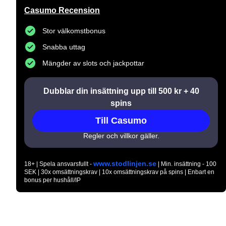
Casumo Recension
Stor välkomstbonus
Snabba uttag
Mängder av slots och jackpottar
Dubblar din insättning upp till 500 kr + 40
spins
Till Casumo
Regler och villkor gäller.
www.stodlinjen.se
18+ | Spela ansvarsfullt -
| Min. insättning - 100
SEK | 30x omsättningskrav | 10x omsättningskrav på spins | Enbart en
bonus per hushåll/IP