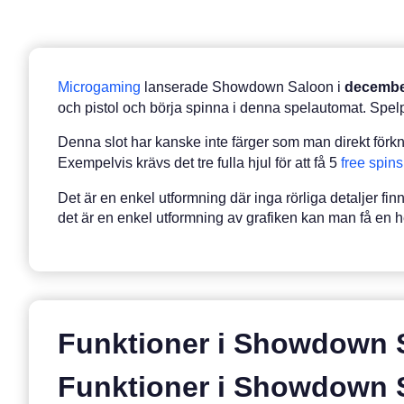
Microgaming
lanserade Showdown Saloon i
decembe
och pistol och börja spinna i denna spelautomat. Spelpl
Denna slot har kanske inte färger som man direkt förkn
Exempelvis krävs det tre fulla hjul för att få 5
free spins
Det är en enkel utformning där inga rörliga detaljer fin
det är en enkel utformning av grafiken kan man få en 
Funktioner i Showdown 
Funktioner i Showdown 