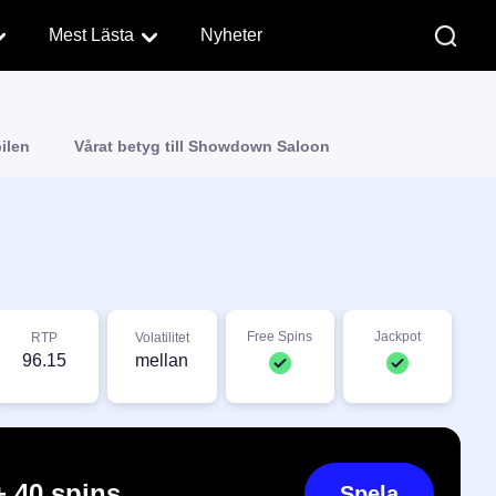
Mest Lästa
Nyheter
ilen
Vårat betyg till Showdown Saloon
Free Spins
Jackpot
RTP
Volatilitet
96.15
mellan
+ 40 spins
Spela