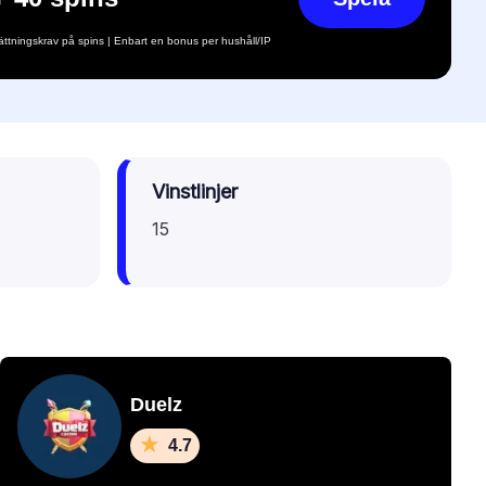
ättningskrav på spins | Enbart en bonus per hushåll/IP
Vinstlinjer
15
Duelz
4.7