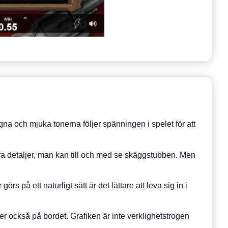
gna och mjuka tonerna följer spänningen i spelet för att
ra detaljer, man kan till och med se skäggstubben. Men
på ett naturligt sätt är det lättare att leva sig in i
ger också på bordet. Grafiken är inte verklighetstrogen