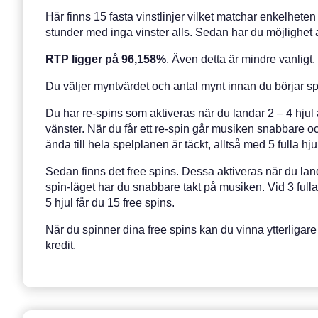
Här finns 15 fasta vinstlinjer vilket matchar enkelhete
stunder med inga vinster alls. Sedan har du möjlighet a
RTP ligger på 96,158%
. Även detta är mindre vanligt
Du väljer myntvärdet och antal mynt innan du börjar spe
Du har re-spins som aktiveras när du landar 2 – 4 hju
vänster. När du får ett re-spin går musiken snabbare och
ända till hela spelplanen är täckt, alltså med 5 fulla hju
Sedan finns det free spins. Dessa aktiveras när du lan
spin-läget har du snabbare takt på musiken. Vid 3 fulla
5 hjul får du 15 free spins.
När du spinner dina free spins kan du vinna ytterligare
kredit.