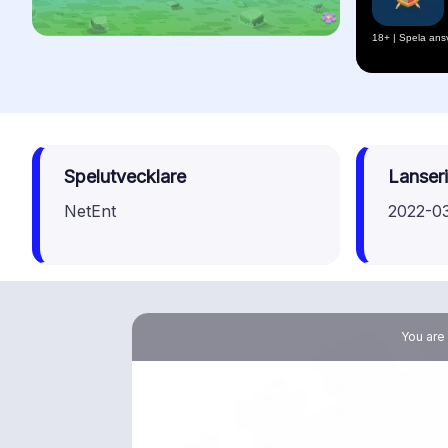
18+ | Spela ansv
Spelutvecklare
Lanser
NetEnt
2022-0
You are 