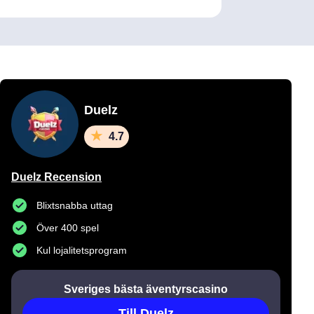
Duelz
4.7
Duelz Recension
Blixtsnabba uttag
Över 400 spel
Kul lojalitetsprogram
Sveriges bästa äventyrscasino
Till Duelz