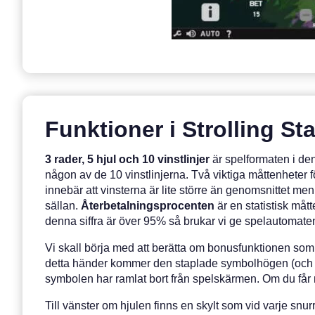
Funktioner i Strolling St
3 rader, 5 hjul och 10 vinstlinjer
är spelformaten i den
någon av de 10 vinstlinjerna. Två viktiga måttenheter f
innebär att vinsterna är lite större än genomsnittet men
sällan.
Återbetalningsprocenten
är en statistisk måt
denna siffra är över 95% så brukar vi ge spelautomate
Vi skall börja med att berätta om bonusfunktionen som
detta händer kommer den staplade symbolhögen (och närl
symbolen har ramlat bort från spelskärmen. Om du få
Till vänster om hjulen finns en skylt som vid varje sn