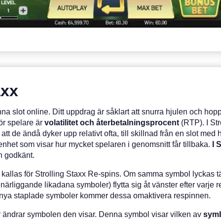
axx
na slot online. Ditt uppdrag är såklart att snurra hjulen och ho
ör spelare är
volatilitet och återbetalningsprocent
(RTP). I Str
 att de ändå dyker upp relativt ofta, till skillnad från en slot me
tenhet som visar hur mycket spelaren i genomsnitt får tillbaka.
I 
n godkänt.
 kallas för Strolling Staxx Re-spins. Om samma symbol lyckas tä
iggande likadana symboler) flytta sig åt vänster efter varje re
r nya staplade symboler kommer dessa omaktivera respinnen.
urr ändrar symbolen den visar. Denna symbol visar vilken av
symb