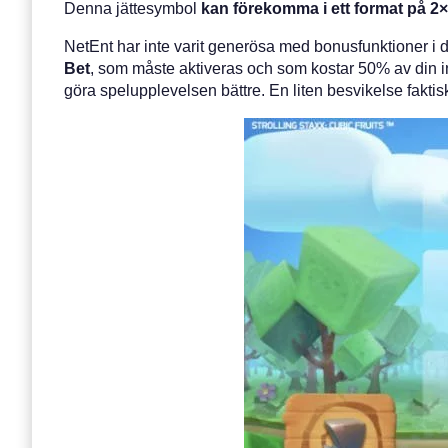
Denna jättesymbol
kan förekomma i ett format på 2×
NetEnt har inte varit generösa med bonusfunktioner i 
Bet
, som måste aktiveras och som kostar 50% av din ins
göra spelupplevelsen bättre. En liten besvikelse faktisk