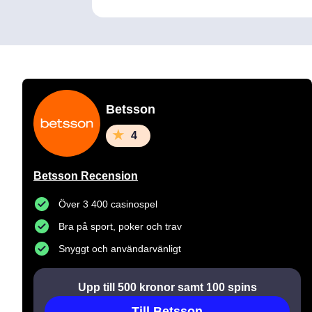
Betsson
4
Betsson Recension
Över 3 400 casinospel
Bra på sport, poker och trav
Snyggt och användarvänligt
Upp till 500 kronor samt 100 spins
Till Betsson