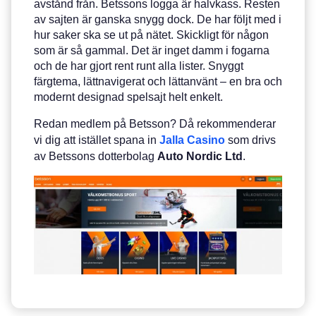
avstånd från. Betssons logga är halvkass. Resten
av sajten är ganska snygg dock. De har följt med i
hur saker ska se ut på nätet. Skickligt för någon
som är så gammal. Det är inget damm i fogarna
och de har gjort rent runt alla lister. Snyggt
färgtema, lättnavigerat och lättanvänt – en bra och
modernt designad spelsajt helt enkelt.
Redan medlem på Betsson? Då rekommenderar
vi dig att istället spana in
Jalla Casino
som drivs
av Betssons dotterbolag
Auto Nordic Ltd
.