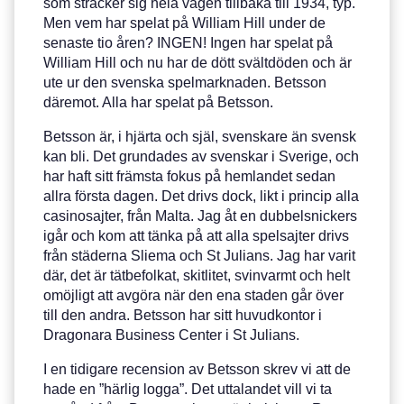
som sträcker sig hela vägen tillbaka till 1934, typ.
Men vem har spelat på William Hill under de
senaste tio åren? INGEN! Ingen har spelat på
William Hill och nu har de dött svältdöden och är
ute ur den svenska spelmarknaden. Betsson
däremot. Alla har spelat på Betsson.
Betsson är, i hjärta och själ, svenskare än svensk
kan bli. Det grundades av svenskar i Sverige, och
har haft sitt främsta fokus på hemlandet sedan
allra första dagen. Det drivs dock, likt i princip alla
casinosajter, från Malta. Jag åt en dubbelsnickers
igår och kom att tänka på att alla spelsajter drivs
från städerna Sliema och St Julians. Jag har varit
där, det är tätbefolkat, skitlitet, svinvarmt och helt
omöjligt att avgöra när den ena staden går över
till den andra. Betsson har sitt huvudkontor i
Dragonara Business Center i St Julians.
I en tidigare recension av Betsson skrev vi att de
hade en ”härlig logga”. Det uttalandet vill vi ta