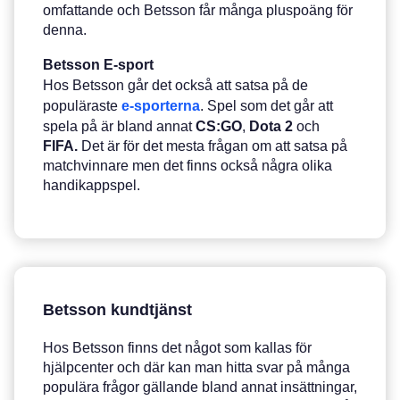
omfattande och Betsson får många pluspoäng för
denna.
Betsson E-sport
Hos Betsson går det också att satsa på de
populäraste
e-sporterna
. Spel som det går att
spela på är bland annat
CS:GO
,
Dota 2
och
FIFA.
Det är för det mesta frågan om att satsa på
matchvinnare men det finns också några olika
handikappspel.
Betsson kundtjänst
Hos Betsson finns det något som kallas för
hjälpcenter och där kan man hitta svar på många
populära frågor gällande bland annat insättningar,