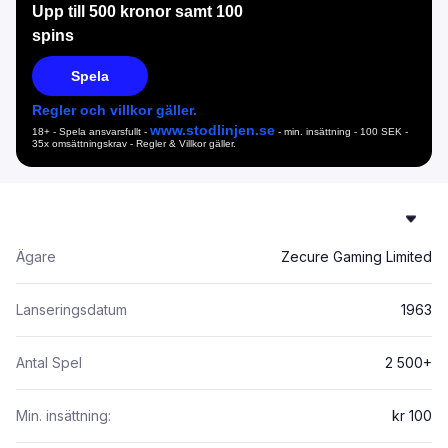
Upp till 500 kronor samt 100
spins
Spela
Regler och villkor gäller.
www.stodlinjen.se
18+ - Spela ansvarsfullt -
- min. insättning - 100 SEK -
35x omsättningskrav - Regler & Villkor gäller.
Ägare
Zecure Gaming Limited
Lanseringsdatum
1963
Antal Spel
2 500+
Min. insättning:
kr 100