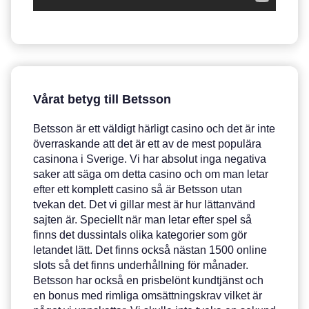
Vårat betyg till Betsson
Betsson är ett väldigt härligt casino och det är inte
överraskande att det är ett av de mest populära
casinona i Sverige. Vi har absolut inga negativa
saker att säga om detta casino och om man letar
efter ett komplett casino så är Betsson utan
tvekan det. Det vi gillar mest är hur lättanvänd
sajten är. Speciellt när man letar efter spel så
finns det dussintals olika kategorier som gör
letandet lätt. Det finns också nästan 1500 online
slots så det finns underhållning för månader.
Betsson har också en prisbelönt kundtjänst och
en bonus med rimliga omsättningskrav vilket är