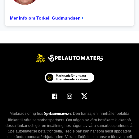
Mer info om Torkell Gudmundsen
Marknadsför endast
licensierade kasinon
Marknadsföring hos
Spelautomater.se
: Den här sajten innehåller betalda
länkar till våra samarbetspartners. Om någon av våra besökare klickar på
dessa länkar och gör en insättning hos någon av våra samarbetspartners får
Spelautomater.se betalt för detta. Tredje part kan när som helst uppdatera
eller ändra bonusar/erbjudanden. Vi kan därför inte ta ansvar för eventuell