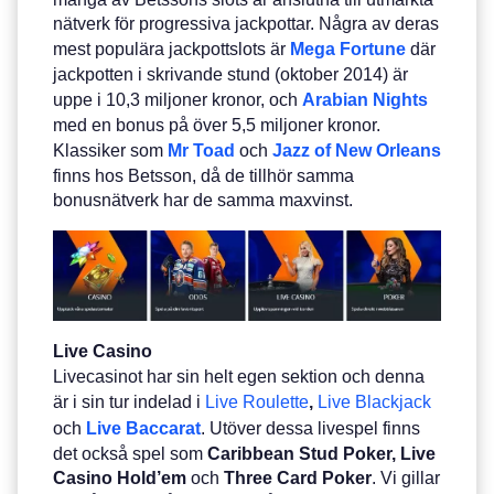
nätverk för progressiva jackpottar. Några av deras
mest populära jackpottslots är
Mega Fortune
där
jackpotten i skrivande stund (oktober 2014) är
uppe i 10,3 miljoner kronor, och
Arabian Nights
med en bonus på över 5,5 miljoner kronor.
Klassiker som
Mr Toad
och
Jazz of New Orleans
finns hos Betsson, då de tillhör samma
bonusnätverk har de samma maxvinst.
Live Casino
Livecasinot har sin helt egen sektion och denna
är i sin tur indelad i
Live Roulette
,
Live Blackjack
och
Live Baccarat
. Utöver dessa livespel finns
det också spel som
Caribbean Stud Poker,
Live
Casino Hold’em
och
Three Card Poker
. Vi gillar