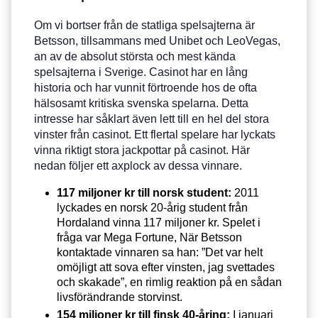
Om vi bortser från de statliga spelsajterna är
Betsson, tillsammans med Unibet och LeoVegas,
an av de absolut största och mest kända
spelsajterna i Sverige. Casinot har en lång
historia och har vunnit förtroende hos de ofta
hälsosamt kritiska svenska spelarna. Detta
intresse har såklart även lett till en hel del stora
vinster från casinot. Ett flertal spelare har lyckats
vinna riktigt stora jackpottar på casinot. Här
nedan följer ett axplock av dessa vinnare.
117 miljoner kr till norsk student:
2011
lyckades en norsk 20-årig student från
Hordaland vinna 117 miljoner kr. Spelet i
fråga var Mega Fortune, När Betsson
kontaktade vinnaren sa han: ”Det var helt
omöjligt att sova efter vinsten, jag svettades
och skakade”, en rimlig reaktion på en sådan
livsförändrande storvinst.
154 miljoner kr till finsk 40-åring:
I januari