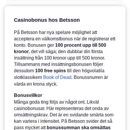
Casinobonus hos Betsson
På Betsson har nya spelare möjlighet att
acceptera en välkomstbonus när de registrerar ett
konto. Bonusen ger
100 procent upp till 500
kronor
, det vill säga; den dubblar din första
insättning från 100 kronor upp till 500 kronor.
Tillsammans med insättningsbonusen följer
dessutom
100 free spins
till den högvolatila
slotklassikern
Book of Dead
. Bonussnurren är
värda en krona styck.
Bonusvillkor
Många goda ting följs av något ont. Likväl
casinobonusar. Här representeras det onda av
omsättningskrav. Det är en svidande smärta som
kan variera i intensitet. På Betsson svider det så
pass mycket att
bonussumman ska omsättas