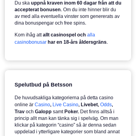
Du ska
uppnå kraven inom 60 dagar från att du
accepterat bonusen
. Om du inte hinner blir du
av med alla eventuella vinster som genererats av
dina bonuspengar och free spins.
Kom ihåg att
allt casinospel och
alla
casinobonusar
har en 18-års åldersgräns
.
Spelutbud på Betsson
De huvudsakliga kategorierna på detta casino
online är
Casino
,
Live Casino
, Livebet,
Odds
,
Trav
och
Galopp
samt
Poker.
Det finns alltså i
princip allt man kan tänka sig i spelväg. Om man
klickar på kategorin “casino” så är denna sedan
uppdelad i ytterligare kategorier som bland annat