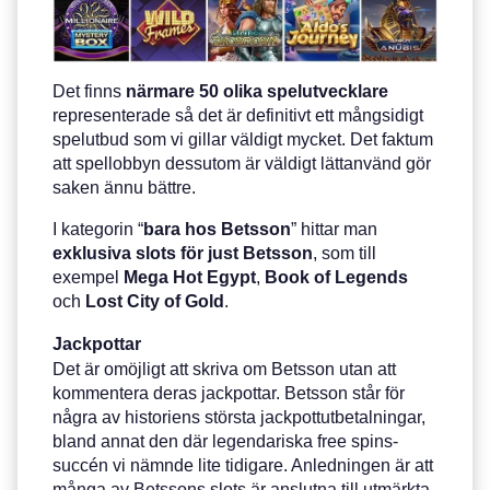
Det finns
närmare 50 olika spelutvecklare
representerade så det är definitivt ett mångsidigt
spelutbud som vi gillar väldigt mycket. Det faktum
att spellobbyn dessutom är väldigt lättanvänd gör
saken ännu bättre.
I kategorin “
bara hos Betsson
” hittar man
exklusiva slots för just Betsson
, som till
exempel
Mega Hot Egypt
,
Book of Legends
och
Lost City of Gold
.
Jackpottar
Det är omöjligt att skriva om Betsson utan att
kommentera deras jackpottar. Betsson står för
några av historiens största jackpottutbetalningar,
bland annat den där legendariska free spins-
succén vi nämnde lite tidigare. Anledningen är att
många av Betssons slots är anslutna till utmärkta